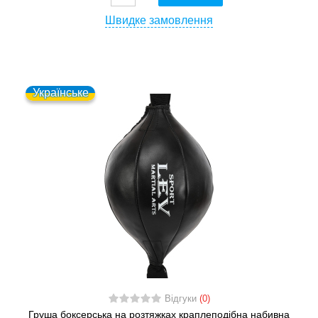
Швидке замовлення
Українське
Відгуки
(0)
Груша боксерська на розтяжках краплеподібна набивна