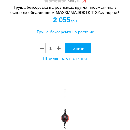
Відгуки
(0)
Груша боксерська на розтяжках кругла пневматична з
основою-обважненням MAXXMMA SD01KIT 22см чорний
2 055
грн
Купити
Швидке замовлення