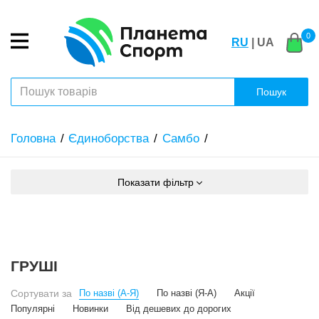
0
RU
| UA
Пошук
Головна
Єдиноборства
Самбо
Показати фільтр
ГРУШІ
Сортувати за
По назві (А-Я)
По назві (Я-А)
Акції
Популярні
Новинки
Від дешевих до дорогих