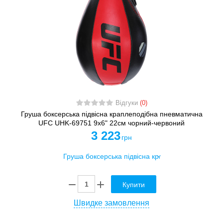
Відгуки
(0)
Груша боксерська підвісна краплеподібна пневматична
UFC UHK-69751 9х6" 22см чорний-червоний
3 223
грн
Купити
Швидке замовлення