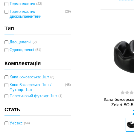
Термопластик
(22)
Термопластик
(29)
двокомпанентний
Тип
Двощелепні
(2)
Однощелепні
(51)
Комплектація
Капа боксерська: 1шт
(8)
Капа боксерська: 1шт /
(45)
Футляр: 1шт
Пластиковий футляр: 1шт
(1)
Капа боксерсь
Zelart BO-5
Стать
Унісекс
(54)