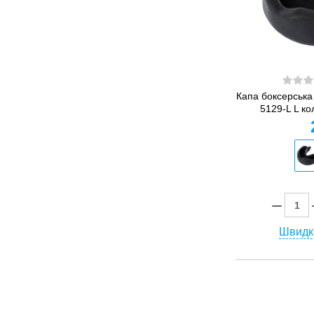
Капа боксерська
5129-L L ко
Швидк