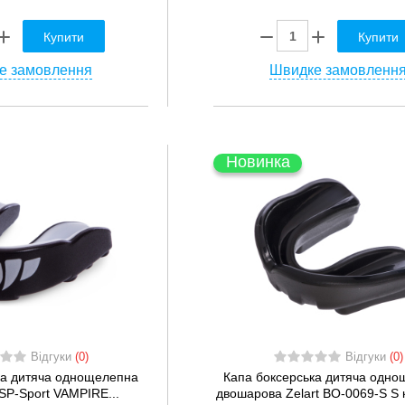
Купити
Купити
е замовлення
Швидке замовленн
Новинка
Відгуки
(0)
Відгуки
(0)
ка дитяча однощелепна
Капа боксерська дитяча одн
SP-Sport VAMPIRE...
двошарова Zelart BO-0069-S S к