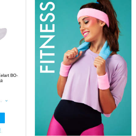
elart BO-
ий
 BO-4501 червоний-прозорий
я