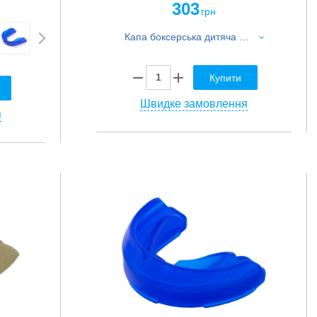
303
грн
Капа боксерська дитяча однощелепна двошарова ароматизована у футлярі ICE HIT М'ята BO-0065-S S зелений
Купити
Швидке замовлення
я