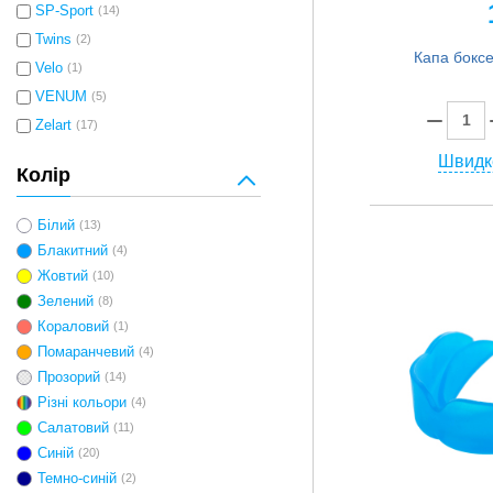
SP-Sport
(14)
Twins
(2)
Velo
(1)
VENUM
(5)
Zelart
(17)
Швидк
Колір
Білий
(13)
Блакитний
(4)
Жовтий
(10)
Зелений
(8)
Кораловий
(1)
Помаранчевий
(4)
Прозорий
(14)
Різні кольори
(4)
Салатовий
(11)
Синій
(20)
Темно-синій
(2)