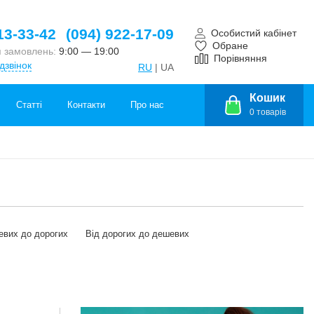
13-33-42
(094) 922-17-09
Особистий кабінет
Обране
 замовлень:
9:00 — 19:00
Порівняння
дзвінок
RU
| UA
Кошик
Статті
Контакти
Про нас
0
товарів
евих до дорогих
Від дорогих до дешевих