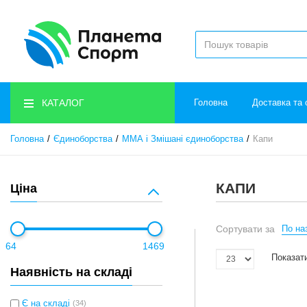
КАТАЛОГ
Головна
Доставка та 
Головна
Єдиноборства
ММА і Змішані єдиноборства
Капи
КАПИ
Ціна
Сортувати за
По наз
64
1469
Показати
Наявність на складі
Є на складі
(34)