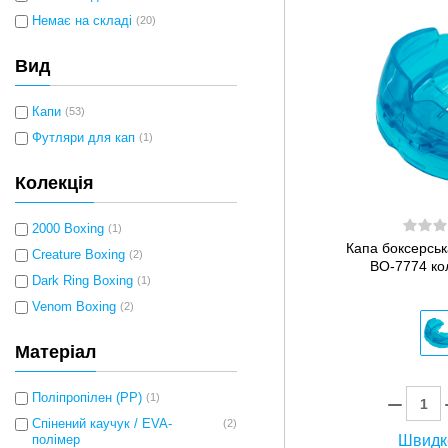
Немає на складі
(20)
Вид
Капи
(53)
Футляри для кап
(1)
Колекція
2000 Boxing
(1)
Капа боксерсь
Creature Boxing
(2)
BO-7774 ко
Dark Ring Boxing
(1)
Venom Boxing
(2)
Матеріал
Поліпропілен (PP)
(1)
Спінений каучук / EVA-
(2)
Швидк
полімер