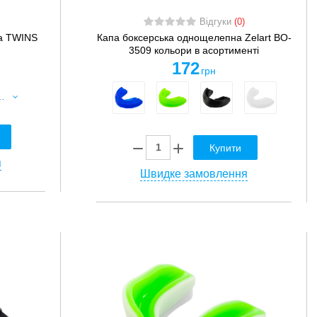
Відгуки
(0)
а TWINS
Капа боксерська однощелепна Zelart BO-
3509 кольори в асортименті
172
грн
епна TWINS MG-2-WT сірий
Купити
я
Швидке замовлення