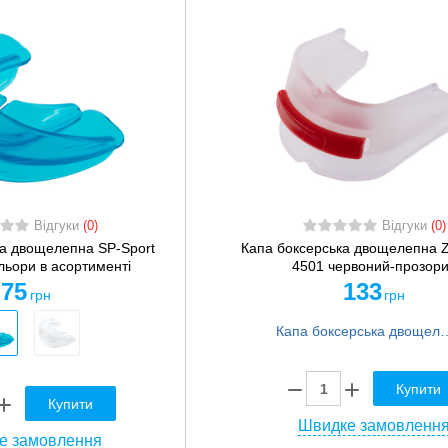
Відгуки
(0)
Відгуки
(0)
ка двощелепна SP-Sport
Капа боксерська двощелепна Z
льори в асортименті
4501 червоний-прозор
75
133
грн
грн
Капа боксерська двощелепна Zelart
Купити
Купити
Швидке замовленн
е замовлення