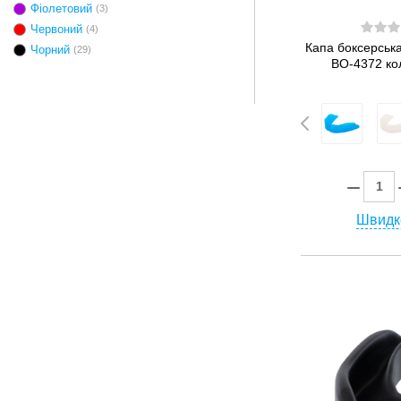
Фіолетовий
(3)
Червоний
(4)
Капа боксерськ
Чорний
(29)
BO-4372 ко
Швидк