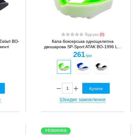
Відгуки
(0)
elart BO-
Капа боксерська однощелепна
менті
двошарова SP-Sport ATAK BO-1996 L...
261
грн
Купити
я
Швидке замовлення
Новинка