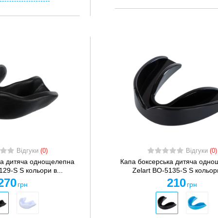
Відгуки
(0)
Відгуки
(0)
ка дитяча однощелепна
Капа боксерська дитяча одн
129-S S кольори в...
Zelart BO-5135-S S кольори
270
210
грн
грн