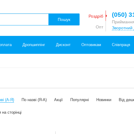
(050) 3
Роздріб
Пошук
Приймання
Опт
Зворотний 
оплата
Дропшиппінг
Дисконт
Оптовикам
Співпраця
ві (А-Я)
По назві (Я-А)
Акції
Популярні
Новинки
Від деш
 на сторінці