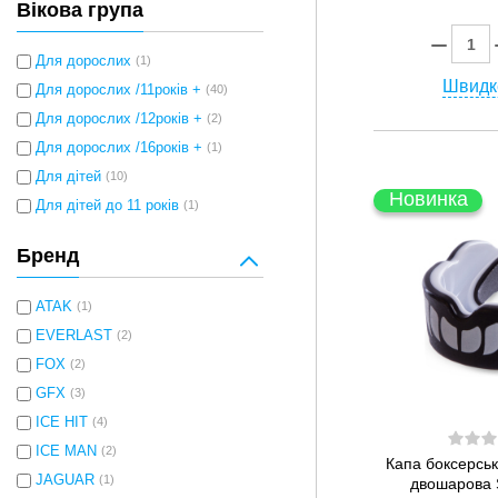
Вікова група
Для дорослих
(1)
Швидк
Для дорослих /11років +
(40)
Для дорослих /12років +
(2)
Для дорослих /16років +
(1)
Для дітей
(10)
Новинка
Для дітей до 11 років
(1)
Бренд
ATAK
(1)
EVERLAST
(2)
FOX
(2)
GFX
(3)
ICE HIT
(4)
ICE MAN
(2)
Капа боксерсь
JAGUAR
(1)
двошарова 