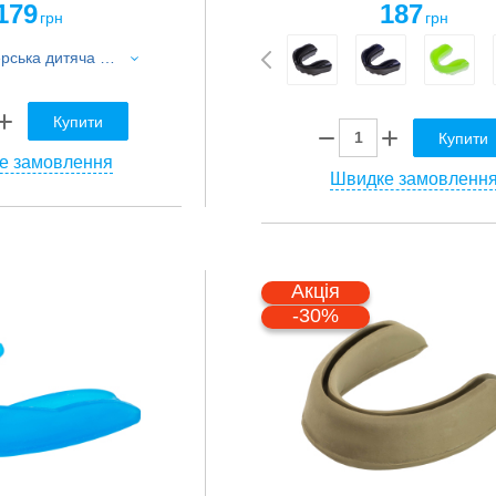
179
187
грн
грн
Капа боксерська дитяча однощелепна двошарова SP-Sport VAMPIRE BO-3503-S S чорний
Купити
Купити
е замовлення
Швидке замовленн
Акція
-30%