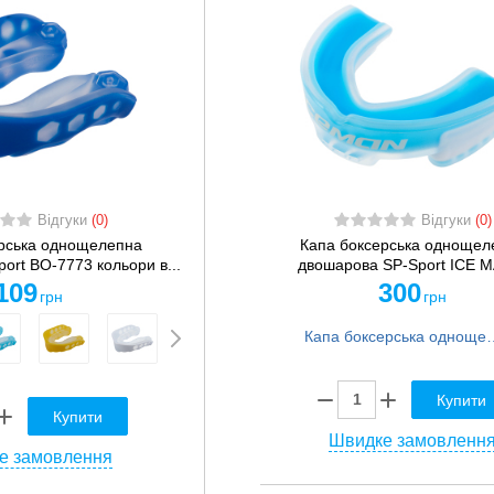
Відгуки
(0)
Відгуки
(0)
рська однощелепна
Капа боксерська однощел
ort BO-7773 кольори в...
двошарова SP-Sport ICE M
109
300
грн
грн
Капа боксерська однощелепна двошарова 
Купити
Купити
Швидке замовленн
е замовлення