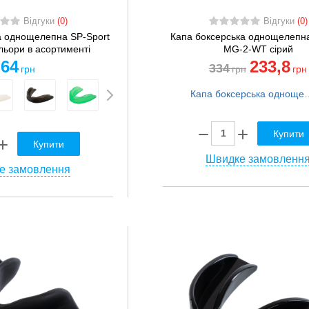
Відгуки
(0)
Відгуки
(0)
а однощелепна SP-Sport
Капа боксерська однощелепн
льори в асортименті
MG-2-WT сірий
64
233
,8
334
грн
грн
грн
Капа боксерська однощел
Купити
Купити
Швидке замовленн
е замовлення