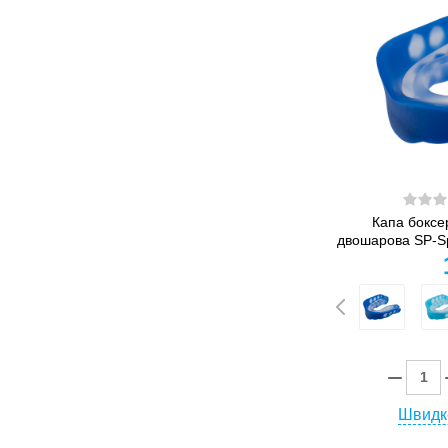
Капа боксе
двошарова SP-Sp
Швидк