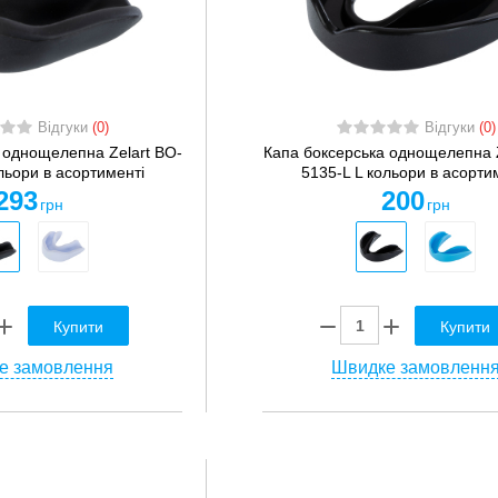
Відгуки
(0)
Відгуки
(0)
 однощелепна Zelart BO-
Капа боксерська однощелепна Z
льори в асортименті
5135-L L кольори в асорти
293
200
грн
грн
Купити
Купити
е замовлення
Швидке замовленн