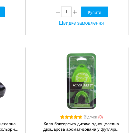
Купити
я
Швидке замовлення
Відгуки
(0)
ощелепна
Капа боксерська дитяча однощелепна
ольори...
двошарова ароматизована у футлярі...