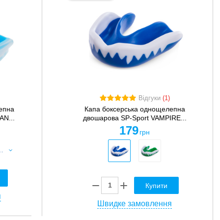
Відгуки
(1)
епна
Капа боксерська однощелепна
AN...
двошарова SP-Sport VAMPIRE...
179
грн
SP-Sport ICE MAN BO-0066-L L блакитний
Купити
я
Швидке замовлення