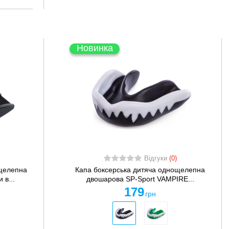
Новинка
Відгуки
(0)
ощелепна
Капа боксерська дитяча однощелепна
 в...
двошарова SP-Sport VAMPIRE...
179
грн