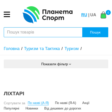
0
RU
| UA
Пошук
Головна
Туризм та Тактика
Туризм
Показати фільтр
ЛІХТАРІ
Сортувати за
По назві (А-Я)
По назві (Я-А)
Акції
Популярні
Новинки
Від дешевих до дорогих