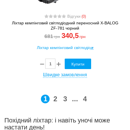
Відгуки
(0)
Ліхтар кемпінговий світлодіодний переносний X-BALOG
ZF-781 чорний
340
,5
681
грн
грн
Купити
Швидке замовлення
1
2
3
...
4
Похідний ліхтар: і навіть уночі може
настати день!