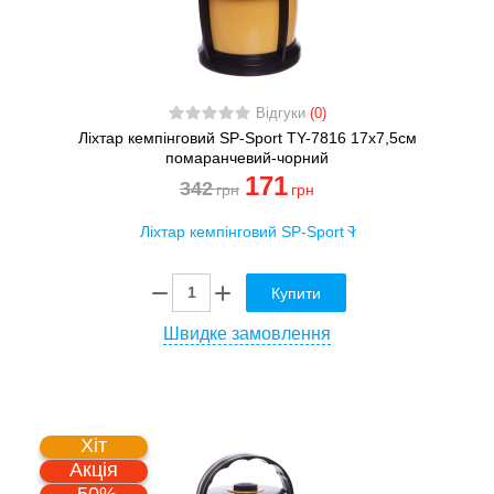
Відгуки
(0)
Ліхтар кемпінговий SP-Sport TY-7816 17х7,5см
помаранчевий-чорний
171
342
грн
грн
Купити
Швидке замовлення
Хіт
Акція
-50%