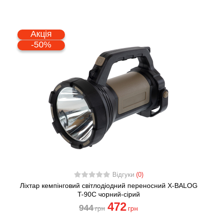
Акція
-50%
Відгуки
(0)
Ліхтар кемпінговий світлодіодний переносний X-BALOG
T-90C чорний-сірий
472
944
грн
грн