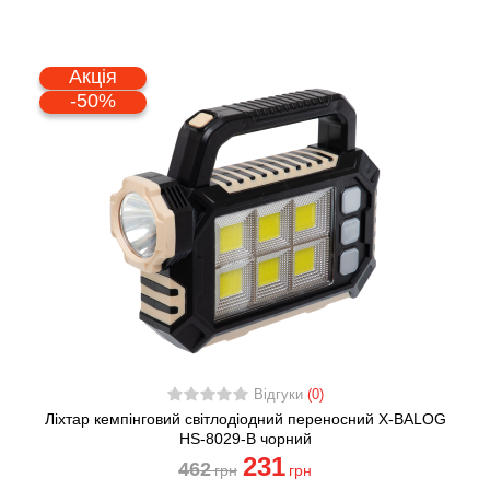
Акція
-50%
Відгуки
(0)
Ліхтар кемпінговий світлодіодний переносний X-BALOG
HS-8029-B чорний
231
462
грн
грн