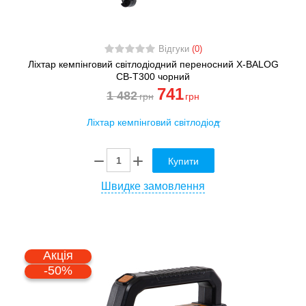
Відгуки
(0)
Ліхтар кемпінговий світлодіодний переносний X-BALOG
CB-T300 чорний
741
1 482
грн
грн
Купити
Швидке замовлення
Акція
-50%