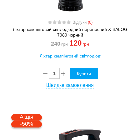
Відгуки
(0)
Ліхтар кемпінговий світлодіодний переносний X-BALOG
7989 чорний
120
240
грн
грн
Купити
Швидке замовлення
Акція
-50%