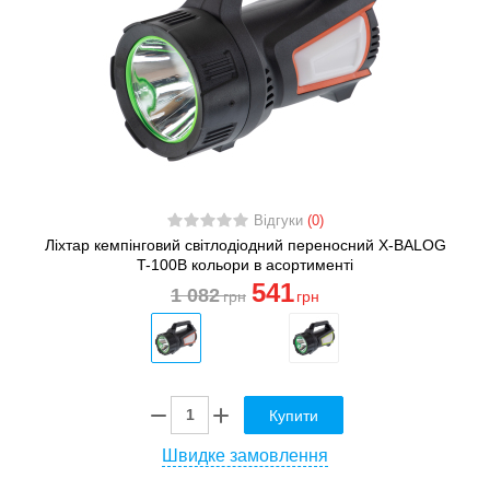
Відгуки
(0)
Ліхтар кемпінговий світлодіодний переносний X-BALOG
T-100B кольори в асортименті
541
1 082
грн
грн
Купити
Швидке замовлення