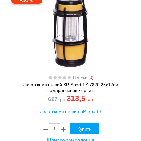
Відгуки
(0)
Ліхтар кемпінговий SP-Sport TY-7820 25х12см
помаранчевий-чорний
313
,5
627
грн
грн
Купити
Швидке замовлення