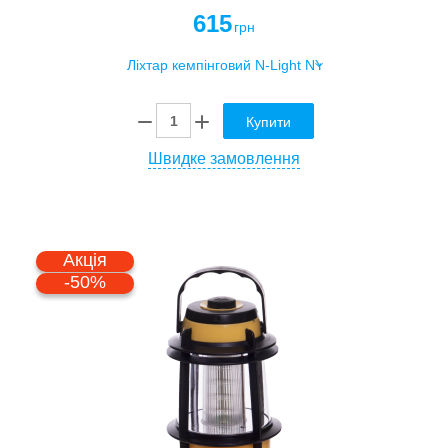
615
грн
Купити
Швидке замовлення
Акція
-50%