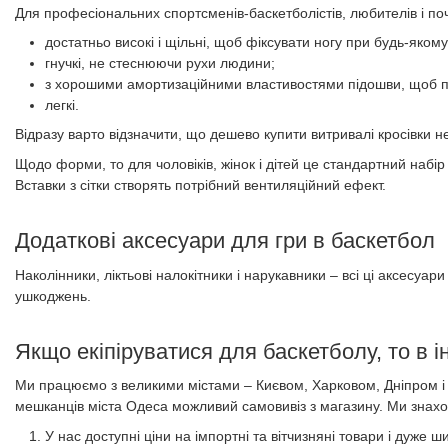
Для професіональних спортсменів-баскетболістів, любителів і по
достатньо високі і щільні, щоб фіксувати ногу при будь-якому 
гнучкі, не стеснюючи рухи людини;
з хорошими амортизаційними властивостями підошви, щоб по
легкі.
Відразу варто відзначити, що дешево купити витривалі кросівки не
Щодо форми, то для чоловіків, жінок і дітей це стандартний набі
Вставки з сітки створять потрібний вентиляційний ефект.
Додаткові аксесуари для гри в баскетбол
Наколінники, ліктьові налокітники і нарукавники – всі ці аксесуа
ушкоджень.
Якщо екіпіруватися для баскетболу, то в 
Ми працюємо з великими містами – Києвом, Харковом, Дніпром і 
мешканців міста Одеса можливий самовивіз з магазину. Ми знахо
У нас доступні ціни на імпортні та вітчизняні товари і дуже