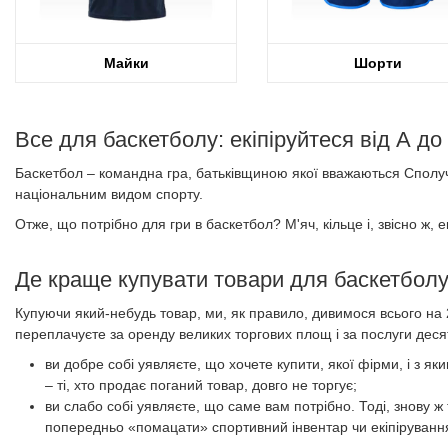
Майки
Шорти
Все для баскетболу: екіпіруйтеся від А до
Баскетбол – командна гра, батьківщиною якої вважаються Сполуче
національним видом спорту.
Отже, що потрібно для гри в баскетбол? М'яч, кільце і, звісно ж, 
Де краще купувати товари для баскетболу 
Купуючи який-небудь товар, ми, як правило, дивимося всього на 2
переплачуєте за оренду великих торгових площ і за послуги десятк
ви добре собі уявляєте, що хочете купити, якої фірми, і з я
– ті, хто продає поганий товар, довго не торгує;
ви слабо собі уявляєте, що саме вам потрібно. Тоді, знову 
попередньо «помацати» спортивний інвентар чи екіпіруванн