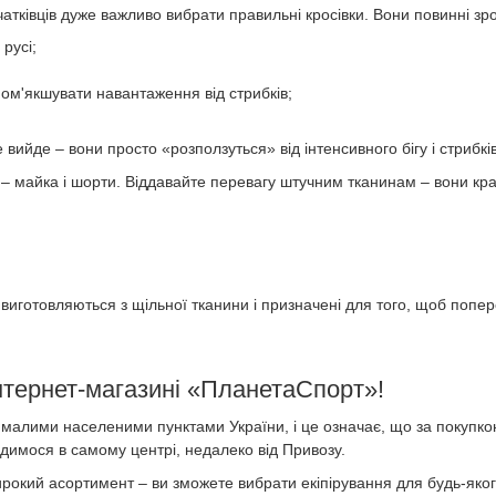
чатківців дуже важливо вибрати правильні кросівки. Вони повинні з
русі;
м'якшувати навантаження від стрибків;
 вийде – вони просто «розползуться» від інтенсивного бігу і стрибків
р – майка і шорти. Віддавайте перевагу штучним тканинам – вони кр
ри виготовляються з щільної тканини і призначені для того, щоб поп
інтернет-магазині «ПланетаСпорт»!
малими населеними пунктами України, і це означає, що за покупкою
димося в самому центрі, недалеко від Привозу.
 широкий асортимент – ви зможете вибрати екіпірування для будь-яког