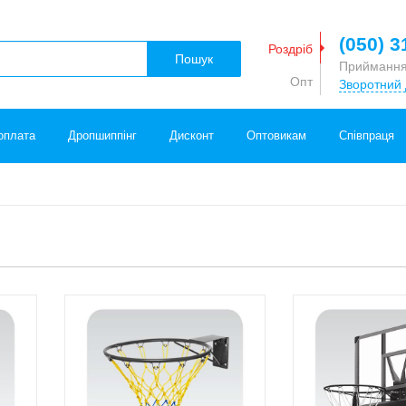
(050) 3
Роздріб
Пошук
Приймання
Опт
Зворотний 
оплата
Дропшиппінг
Дисконт
Оптовикам
Співпраця