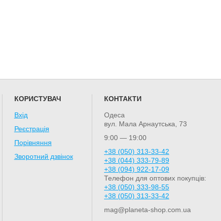
КОРИСТУВАЧ
КОНТАКТИ
Вхід
Одеса
вул. Мала Арнаутська, 73
Реєстрація
9:00 — 19:00
Порівняння
+38 (050) 313-33-42
Зворотний дзвінок
+38 (044) 333-79-89
+38 (094) 922-17-09
Телефон для оптових покупців:
+38 (050) 333-98-55
+38 (050) 313-33-42
mag@planeta-shop.com.ua