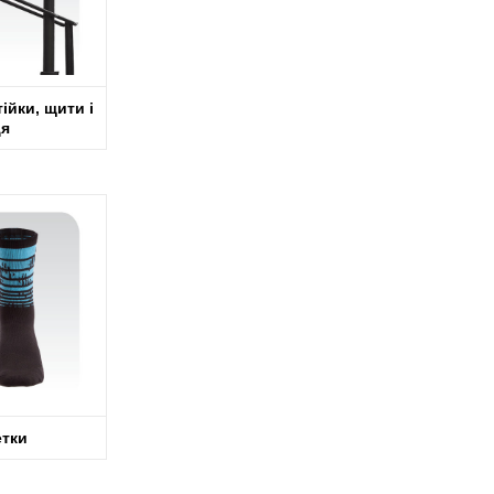
ійки, щити і
ця
тки