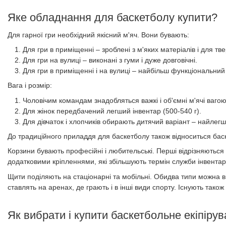
Яке обладнання для баскетболу купити?
Для гарної гри необхідний якісний м'яч. Вони бувають:
Для гри в приміщенні – зроблені з м'яких матеріалів і для тв
Для гри на вулиці – виконані з гуми і дуже довговічні.
Для гри в приміщенні і на вулиці – найбільш функціональний 
Вага і розмір:
Чоловічим командам знадобляться важкі і об'ємні м'ячі вагою
Для жінок передбачений легший інвентар (500-540 г).
Для дівчаток і хлопчиків обирають дитячий варіант – найлегши
До традиційного приладдя для баскетболу також відноситься бас
Корзини бувають професійні і любительські. Перші відрізняються
додатковими кріпленнями, які збільшують термін служби інвентар
Щити поділяють на стаціонарні та мобільні. Обидва типи можна 
ставлять на аренах, де грають і в інші види спорту. Існують також 
Як вибрати і купити баскетбольне екіпіру