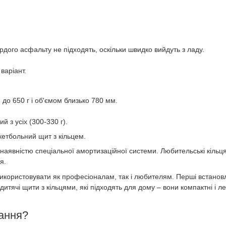
ердого асфальту не підходять, оскільки швидко вийдуть з ладу.
варіант.
 до 650 г і об'ємом близько 780 мм.
й з усіх (300-330 г).
кетбольний щит з кільцем.
 наявністю спеціальної амортизаційної системи. Любительські кільц
я.
використовувати як професіоналам, так і любителям. Перші встанов
дитячі щити з кільцями, які підходять для дому – вони компактні і ле
вання?