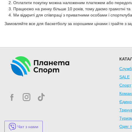
Оплатити покупку можна наложеним платежем або передоп
Працюємо на ринку більше 10 років, тому даємо грамотні та р
Ми відкриті для співпраці з приватними особами і спортклуб
Замовляйте все для баскетболу за хорошими цінами і грайте з з
КАТА
Служб
SALE
Спорт
Коман
Єдино
Трену
Туризм
Одяг т
Чат з нами