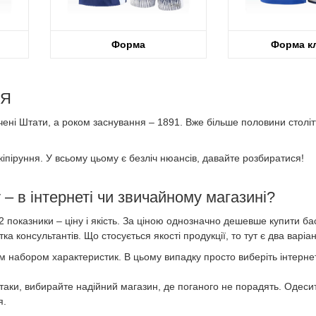
Форма
Форма к
 Я
ні Штати, а роком заснування – 1891. Вже більше половини століття
екіпіруння. У всьому цьому є безліч нюансів, давайте розбиратися!
– в інтернеті чи звичайному магазині?
 показники – ціну і якість. За ціною однозначно дешевше купити бас
а консультантів. Що стосується якості продукції, то тут є два варіан
ким набором характеристик. В цьому випадку просто виберіть інтерн
ж таки, вибирайте надійний магазин, де поганого не порадять. Одес
я.