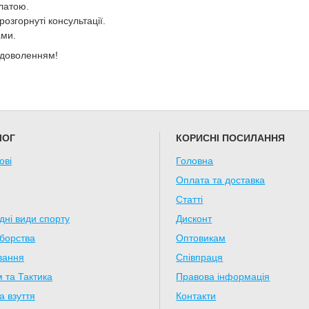
латою.
озгорнуті консультації.
ами.
адоволенням!
ЛОГ
КОРИСНІ ПОСИЛАННЯ
ові
Головна
Оплата та доставка
Статті
дні види спорту
Дисконт
борства
Оптовикам
вання
Співпраця
 та Тактика
Правова інформація
а взуття
Контакти