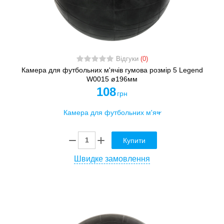
Відгуки
(0)
Камера для футбольних м'ячів гумова розмір 5 Legend
W0015 ø196мм
108
грн
Купити
Швидке замовлення