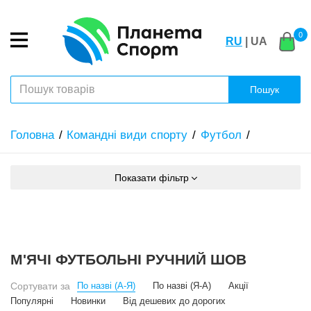
0
RU
| UA
Пошук
Головна
Командні види спорту
Футбол
Показати фільтр
М'ЯЧІ ФУТБОЛЬНІ РУЧНИЙ ШОВ
Сортувати за
По назві (А-Я)
По назві (Я-А)
Акції
Популярні
Новинки
Від дешевих до дорогих