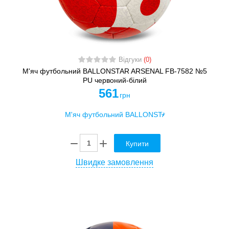
Відгуки
(0)
М'яч футбольний BALLONSTAR ARSENAL FB-7582 №5
PU червоний-білий
561
грн
Купити
Швидке замовлення