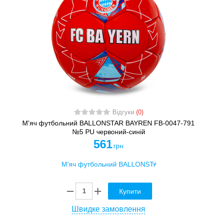
Відгуки
(0)
М'яч футбольний BALLONSTAR BAYREN FB-0047-791
№5 PU червоний-синій
561
грн
Купити
Швидке замовлення