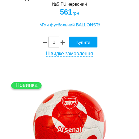
№5 PU червоний
561
грн
Купити
Швидке замовлення
Новинка