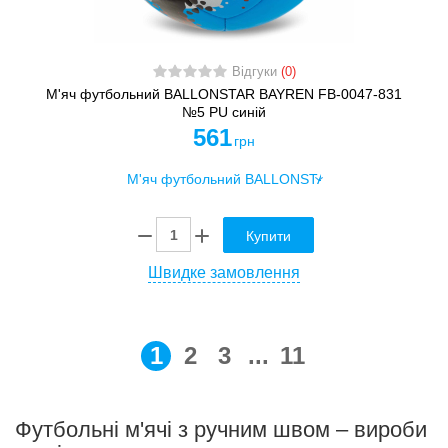
Відгуки
(0)
М'яч футбольний BALLONSTAR BAYREN FB-0047-831
№5 PU синій
561
грн
Купити
Швидке замовлення
1
2
3
...
11
Футбольні м'ячі з ручним швом – вироби