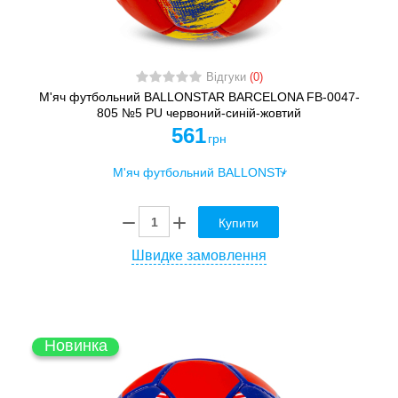
Відгуки
(0)
М'яч футбольний BALLONSTAR BARCELONA FB-0047-
805 №5 PU червоний-синій-жовтий
561
грн
Купити
Швидке замовлення
Новинка