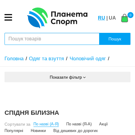
0
RU
| UA
Пошук
Головна
Одяг та взуття
Чоловічий одяг
Показати фільтр
СПІДНЯ БІЛИЗНА
Сортувати за
По назві (А-Я)
По назві (Я-А)
Акції
Популярні
Новинки
Від дешевих до дорогих