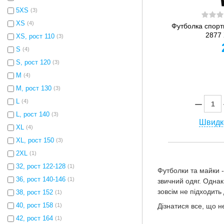
5XS
(3)
XS
(4)
Футболка спорт
2877
XS, рост 110
(3)
S
(4)
S, рост 120
(3)
M
(4)
M, рост 130
(3)
L
(4)
L, рост 140
(3)
Швидк
XL
(4)
XL, рост 150
(3)
2XL
(1)
32, рост 122-128
(1)
Футболки та майки -
36, рост 140-146
(1)
звичний одяг. Однак
зовсім не підходить
38, рост 152
(1)
40, рост 158
(1)
Дізнатися все, що н
42, рост 164
(1)