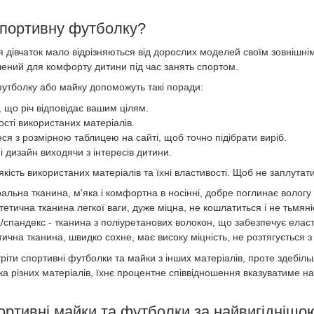
спортивну футболку?
 дівчаток мало відрізняються від дорослих моделей своїм зовнішнім
ачений для комфорту дитини під час занять спортом.
утболку або майку допоможуть такі поради:
 що річ відповідає вашим цілям.
ості використаних матеріалів.
ся з розмірною таблицею на сайті, щоб точно підібрати виріб.
і дизайн виходячи з інтересів дитини.
 якість використаних матеріалів та їхні властивості. Щоб не заплута
альна тканина, м'яка і комфортна в носінні, добре поглинає вологу з
тетична тканина легкої ваги, дуже міцна, не кошлатиться і не тьмяні
/спандекс - тканина з поліуретанових волокон, що забезпечує еласт
ична тканина, швидко сохне, має високу міцність, не розтягується з
ріти спортивні футболки та майки з інших матеріалів, проте здебі
ька різних матеріалів, їхнє процентне співвідношення вказуватиме на
ортивні майки та футболки за найвигіднішо