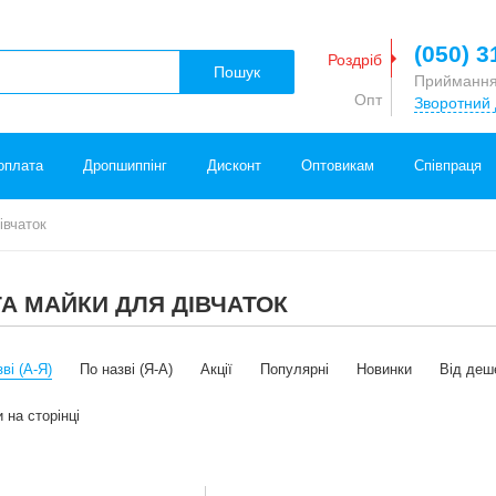
(050) 3
Роздріб
Пошук
Приймання
Опт
Зворотний 
оплата
Дропшиппінг
Дисконт
Оптовикам
Співпраця
івчаток
А МАЙКИ ДЛЯ ДІВЧАТОК
ві (А-Я)
По назві (Я-А)
Акції
Популярні
Новинки
Від деш
 на сторінці