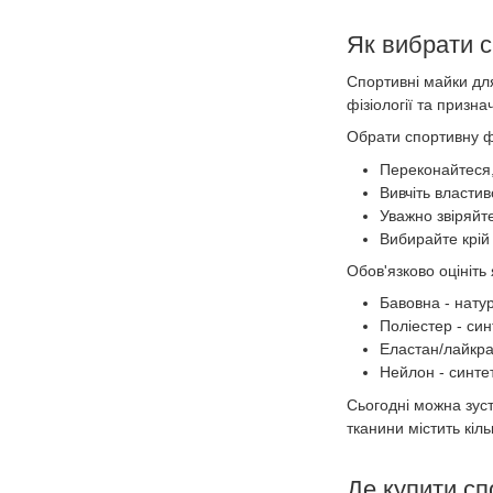
Як вибрати 
Спортивні майки для
фізіології та призн
Обрати спортивну ф
Переконайтеся,
Вивчіть властив
Уважно звіряйте
Вибирайте крій 
Обов'язково оцініть
Бавовна - натур
Поліестер - син
Еластан/лайкра
Нейлон - синтет
Сьогодні можна зуст
тканини містить кіл
Де купити сп