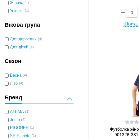
Жіноча
(4)
Унісекс
(1)
Швидк
Вікова група
Для дорослих
(4)
Для дітей
(4)
Сезон
Весна
(4)
Літо
(4)
Бренд
ALEMA
(1)
Joma
(4)
RIGORER
(1)
Футболка жі
901326-331
SP-Planeta
(1)