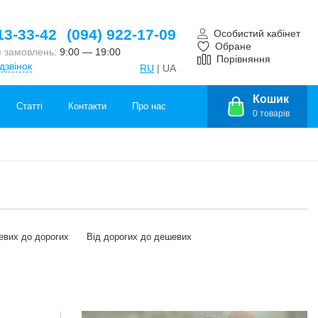
13-33-42
(094) 922-17-09
Особистий кабінет
Обране
 замовлень:
9:00 — 19:00
Порівняння
дзвінок
RU
| UA
Кошик
Статті
Контакти
Про нас
0
товарів
евих до дорогих
Від дорогих до дешевих