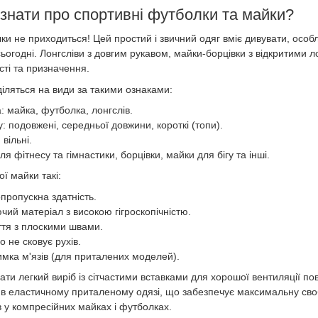
знати про спортивні футболки та майки?
и не приходиться! Цей простий і звичний одяг вміє дивувати, особл
сьогодні. Лонгсліви з довгим рукавом, майки-борцівки з відкритими л
сті та призначення.
іляться на види за такими ознаками:
: майка, футболка, лонгслів.
 подовжені, середньої довжини, короткі (топи).
 вільні.
я фітнесу та гімнастики, борцівки, майки для бігу та інші.
ї майки такі:
пропускна здатність.
ий матеріал з високою гігроскопічністю.
тя з плоскими швами.
о не сковує рухів.
римка м'язів (для приталених моделей).
ати легкий виріб із сітчастими вставками для хорошої вентиляції п
в еластичному приталеному одязі, що забезпечує максимальну свобо
в у компресійних майках і футболках.