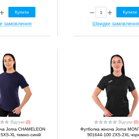
Купити
Купити
е замовлення
Швидке замовленн
Відгуки
(0)
Відгуки
(0)
ноча Joma CHAMELEON
Футболка жіноча Joma MO
 5XS-XL темно-синій
901644-100 2XS-2XL чор