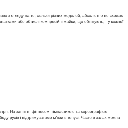
иво з огляду на те, скільки різних моделей, абсолютно не схожих
опатками або обтислі компресійні майки, що обтягують, - у кожної
овітря. На заняття фітнесом, гімнастикою та хореографією
ду рухів і підтримуватиме м'язи в тонусі. Часто в залах можна