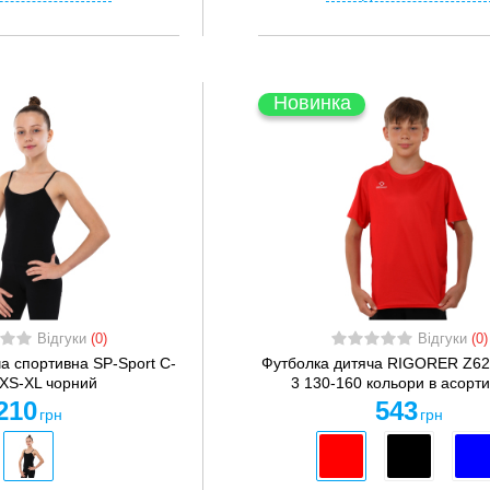
Новинка
Відгуки
(0)
Відгуки
(0)
а спортивна SP-Sport C-
Футболка дитяча RIGORER Z62
 XS-XL чорний
3 130-160 кольори в асорти
210
543
грн
грн