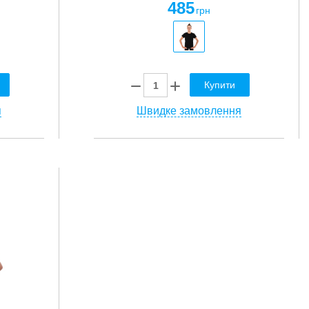
485
грн
Купити
я
Швидке замовлення