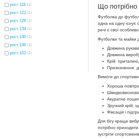
Що потрібно 
рост 116
(1)
рост 122
(1)
Футболка до футболк
рост 128
(1)
одна на одну існує 
рост 134
(1)
речі є свої особливо
рост 140
(1)
Футболки та майки д
рост 146
(1)
Довжина рукава
рост 152
(1)
Довжина виробу:
Крій: приталені,
Призначення: дл
Вимоги до спортивно
Хороша повітро
Швидковисихаюч
Акуратне пошит
Зручний крій, щ
Фіксація і підт
Для бігу краще вибр
потрібно приходити 
зустріти спортсмені