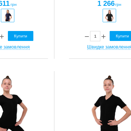
611
1 266
грн
грн
Купити
Купити
е замовлення
Швидке замовленн