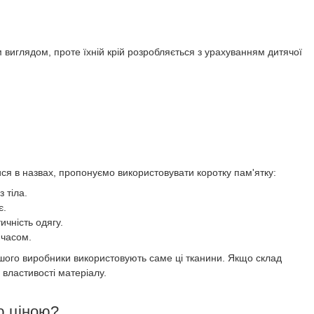
 виглядом, проте їхній крій розробляється з урахуванням дитячої
тися в назвах, пропонуємо використовувати коротку пам'ятку:
 тіла.
є.
ичність одягу.
 часом.
льшого виробники використовують саме ці тканини. Якщо склад
 властивості матеріалу.
ю ціною?