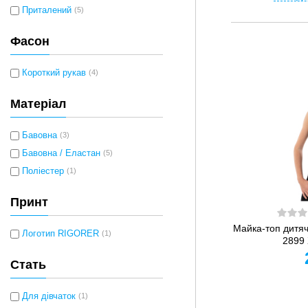
Приталений
(5)
Фасон
Короткий рукав
(4)
Матеріал
Бавовна
(3)
Бавовна / Еластан
(5)
Поліестер
(1)
Принт
Майка-топ дитяч
Логотип RIGORER
(1)
2899
Стать
Для дівчаток
(1)