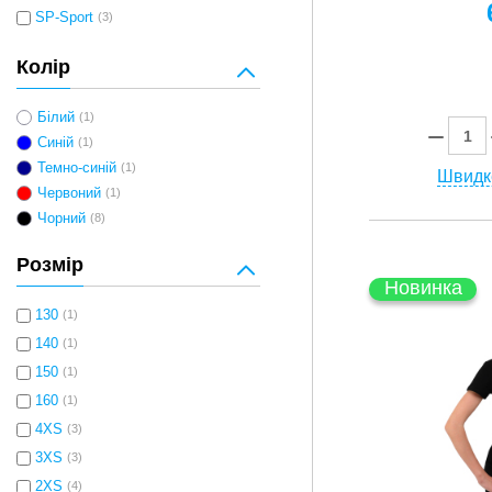
SP-Sport
(3)
Колір
Білий
(1)
Синій
(1)
Темно-синій
(1)
Швидк
Червоний
(1)
Чорний
(8)
Розмір
Новинка
130
(1)
140
(1)
150
(1)
160
(1)
4XS
(3)
3XS
(3)
2XS
(4)