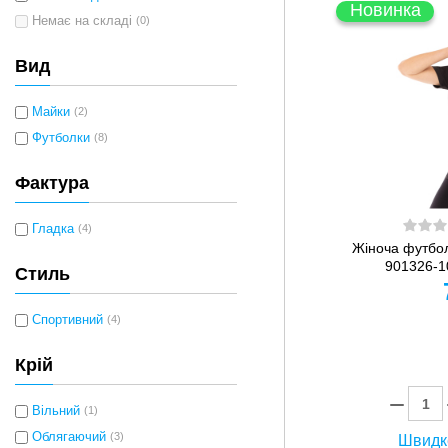
Новинка
Немає на складі
(0)
Вид
Майки
(2)
Футболки
(8)
Фактура
Гладка
(4)
Жіноча футб
901326-1
Стиль
Спортивний
(4)
Крій
Вільний
(1)
Облягаючий
(3)
Швидк