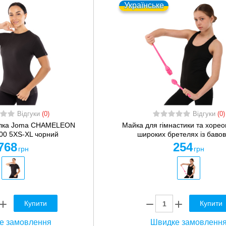
Українське
Відгуки
(0)
Відгуки
(0)
олка Joma CHAMELEON
Майка для гімнастики та хорео
00 5XS-XL чорний
широких бретелях із бавов
768
254
грн
грн
Купити
Купити
е замовлення
Швидке замовленн