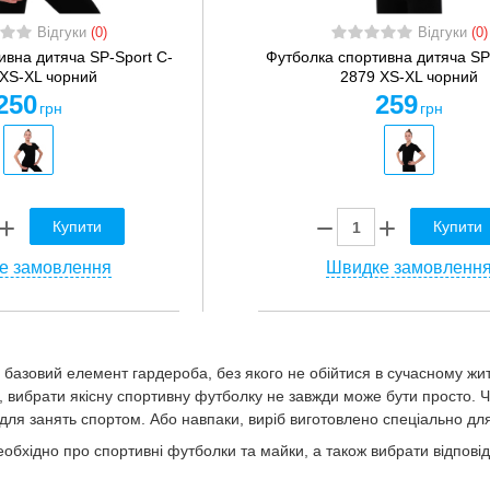
Відгуки
(0)
Відгуки
(0)
ивна дитяча SP-Sport C-
Футболка спортивна дитяча SP
 XS-XL чорний
2879 XS-XL чорний
250
259
грн
грн
Купити
Купити
е замовлення
Швидке замовленн
 базовий елемент гардероба, без якого не обійтися в сучасному жит
, вибрати якісну спортивну футболку не завжди може бути просто. Ча
 для занять спортом. Або навпаки, виріб виготовлено спеціально для 
еобхідно про спортивні футболки та майки, а також вибрати відпові