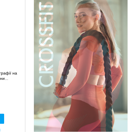
графії на
ни...
я