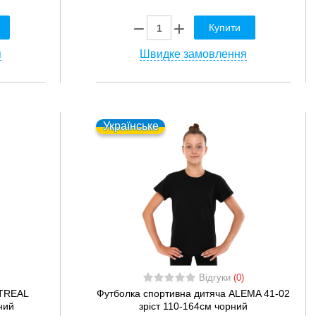
Купити
я
Швидке замовлення
Українське
Відгуки
(0)
NTREAL
Футболка спортивна дитяча ALEMA 41-02
ний
зріст 110-164см чорний