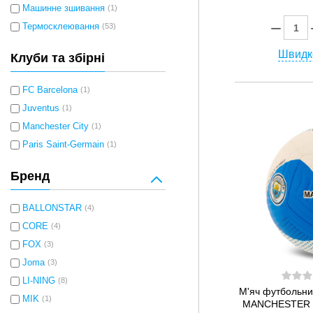
Машинне зшивання
(1)
Термосклеювання
(53)
Швидк
Клуби та збірні
FC Barcelona
(1)
Juventus
(1)
Manchester City
(1)
Paris Saint-Germain
(1)
Бренд
BALLONSTAR
(4)
CORE
(4)
FOX
(3)
Joma
(3)
LI-NING
(8)
М'яч футбольн
MIK
(1)
MANCHESTER C