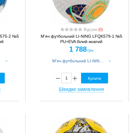
Відгуки
(0)
K575-2 №5
М'яч футбольний LI-NING LFQK579-1 №5
ий
PU+EVA білий-жовтий
1 788
грн
итний
М'яч футбольний LI-NING LFQK579-1 №5 PU+EVA білий-жовтий
Купити
я
Швидке замовлення