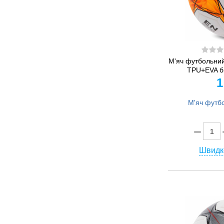
М'яч футбольни
TPU+EVA б
1
Швидк