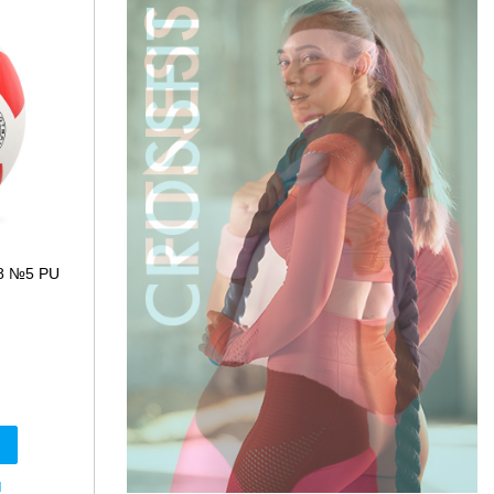
8 №5 PU
я