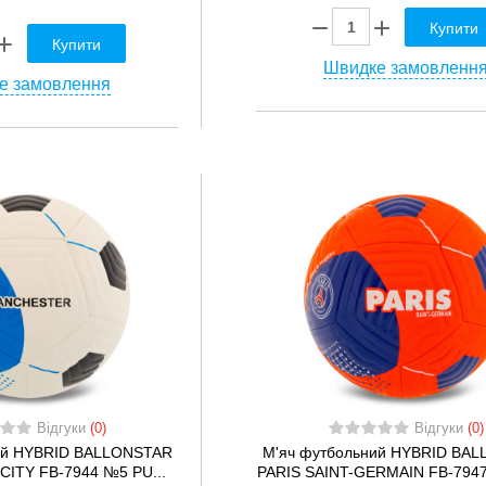
Купити
Купити
Швидке замовленн
е замовлення
Відгуки
(0)
Відгуки
(0)
ий HYBRID BALLONSTAR
М'яч футбольний HYBRID BA
ITY FB-7944 №5 PU...
PARIS SAINT-GERMAIN FB-7947 ​