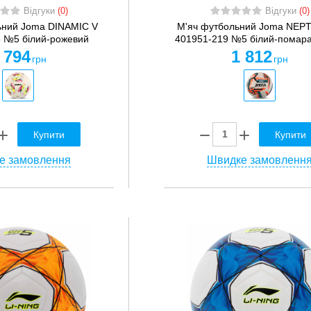
Відгуки
(0)
Відгуки
(0)
ьний Joma DINAMIC V
М'яч футбольний Joma NEPT
 №5 білий-рожевий
401951-219 №5 білий-помар
 794
1 812
грн
грн
Купити
Купити
е замовлення
Швидке замовленн