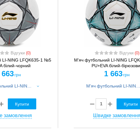
Відгуки
(0)
Відгуки
(0)
й LI-NING LFQK635-1 №5
М'яч футбольний LI-NING LFQ
 білий-чорний
PU+EVA білий-бірюзов
 663
1 663
грн
грн
М'яч футбольний LI-NING LFQK635-1 №5 PU+EVA білий-чорний
М'яч футбольний LI-NING LFQK635-4 №5 PU+EVA білий-бірю
Купити
Купити
е замовлення
Швидке замовленн