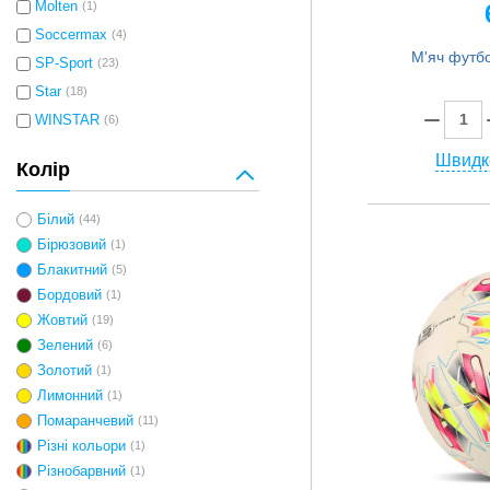
Molten
(1)
Soccermax
(4)
SP-Sport
(23)
Star
(18)
WINSTAR
(6)
Швидк
Колір
Білий
(44)
Бірюзовий
(1)
Блакитний
(5)
Бордовий
(1)
Жовтий
(19)
Зелений
(6)
Золотий
(1)
Лимонний
(1)
Помаранчевий
(11)
Різні кольори
(1)
Різнобарвний
(1)