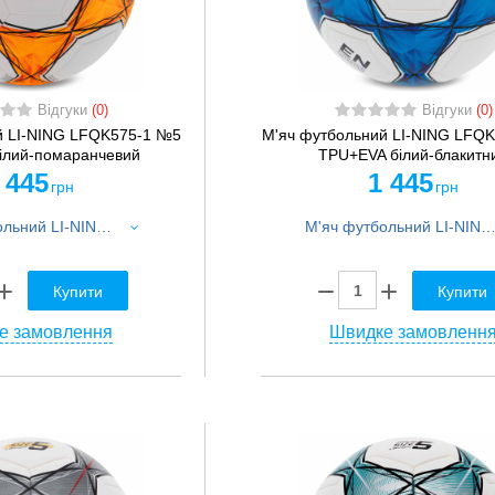
Відгуки
(0)
Відгуки
(0)
й LI-NING LFQK575-1 №5
М'яч футбольний LI-NING LFQ
ілий-помаранчевий
TPU+EVA білий-блакитн
 445
1 445
грн
грн
М'яч футбольний LI-NING LFQK575-1 №5 TPU+EVA білий-помаранчевий
М'яч футбольний LI-NING LFQK575-2 №5 TPU+EVA білий-блак
Купити
Купити
е замовлення
Швидке замовленн