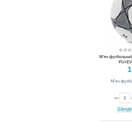
М'яч футбольни
PU+EVA
1
Швидк