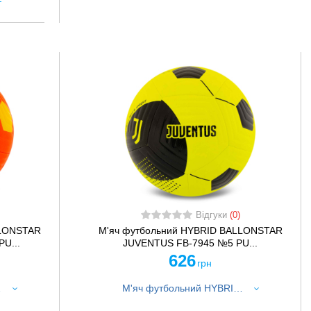
Відгуки
(0)
LLONSTAR
М'яч футбольний HYBRID BALLONSTAR
U...
JUVENTUS FB-7945 №5 PU...
626
грн
воний-синій
М'яч футбольний HYBRID BALLONSTAR JUVENTUS FB-7945 №5 PU жовтий-чорний