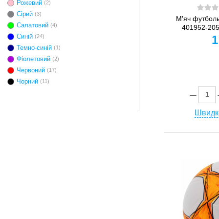
Рожевий
(2)
Сірий
(3)
М'яч футбол
Салатовий
(4)
401952-205
1
Синій
(24)
Темно-синій
(1)
Фіолетовий
(2)
Червоний
(17)
Чорний
(11)
Швидк