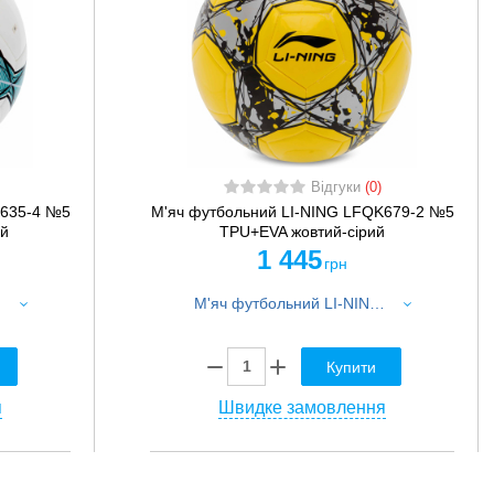
Відгуки
(0)
K635-4 №5
М'яч футбольний LI-NING LFQK679-2 №5
ий
TPU+EVA жовтий-сірий
1 445
грн
зовий
М'яч футбольний LI-NING LFQK679-2 №5 TPU+EVA жовтий-сірий
Купити
я
Швидке замовлення