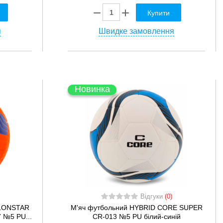
Купити
я
Швидке замовлення
Новинка
Відгуки
(0)
LLONSTAR
М'яч футбольний HYBRID CORE SUPER
​№5 PU...
CR-013 №5 PU білий-синій