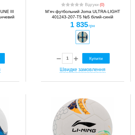
Відгуки
(0)
UNE III
М'яч футбольний Joma ULTRA-LIGHT
анчевий
401243-207-T5 №5 білий-синій
1 835
грн
Купити
я
Швидке замовлення