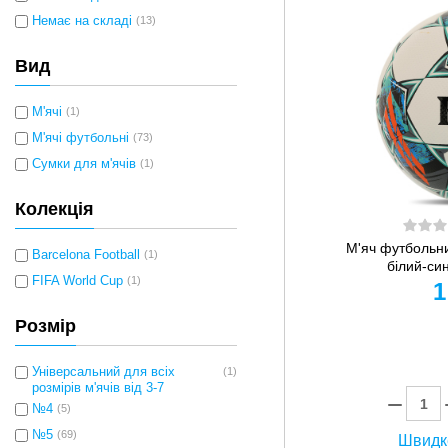
Немає на складі
(13)
Вид
М'ячі
(1)
М'ячі футбольні
(73)
Сумки для м'ячів
(1)
Колекція
М'яч футбольн
Barcelona Football
(1)
білий-си
FIFA World Cup
(1)
1
Розмір
Універсальний для всіх
(1)
розмірів м'ячів від 3-7
№4
(5)
№5
(69)
Швидк