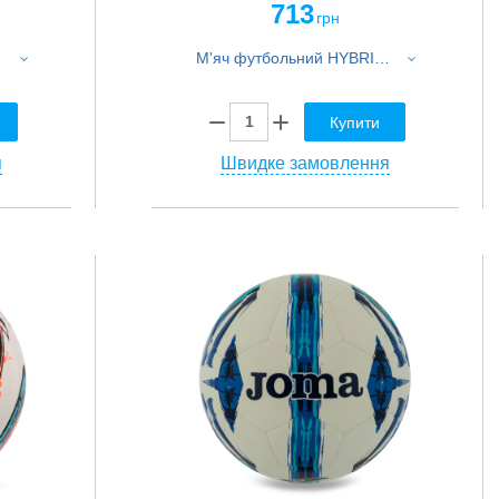
713
грн
рвоний-синій
М'яч футбольний HYBRID CORE SUPER CR-013 №5 PU білий-синій
Купити
я
Швидке замовлення