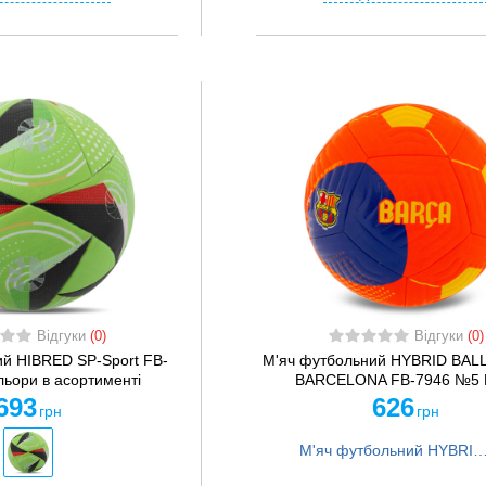
Відгуки
(0)
Відгуки
(0)
ий HIBRED SP-Sport FB-
М'яч футбольний HYBRID BA
льори в асортименті
BARCELONA FB-7946 №5 P
693
626
грн
грн
М'яч футбольний HYBRID BALLONSTAR BARCELONA FB-7946 №5 PU чер