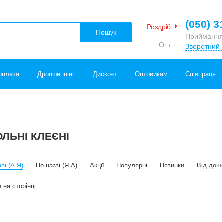
(050) 3
Роздріб
Пошук
Приймання
Опт
Зворотний 
оплата
Дропшиппінг
Дисконт
Оптовикам
Співпраця
ОЛЬНІ КЛЕЄНІ
ві (А-Я)
По назві (Я-А)
Акції
Популярні
Новинки
Від деш
 на сторінці