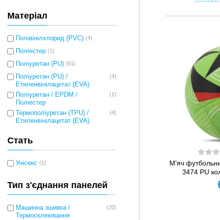
Матеріал
Полівінілхлорид (PVC)
(4)
Поліестер
(1)
Поліуретан (PU)
(61)
Поліуретан (PU) /
(4)
Етиленвінілацетат (EVA)
Поліуретан / EPDM /
(1)
Поліестер
Термополіуретан (TPU) /
(4)
Етиленвінілацетат (EVA)
Стать
М'яч футбольн
Унісекс
(1)
3474 PU ко
Тип з'єднання панелей
Машинна зшивка /
(20)
Термосклеювання