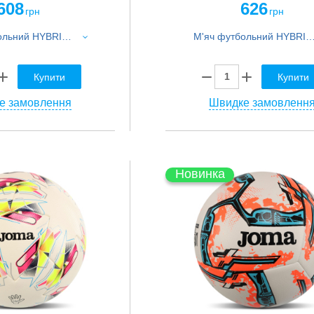
608
626
грн
грн
М'яч футбольний HYBRID BALLONSTAR MANCHESTER CITY FB-7944 №5 PU білий-блакитний
М'яч футбольний HYBRID BALLONSTAR PARIS SAINT-GERMAIN FB-7947 ​​№5 PU че
Купити
Купити
е замовлення
Швидке замовленн
Новинка