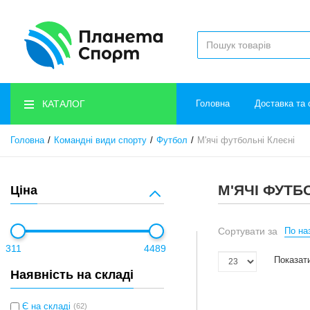
КАТАЛОГ
Головна
Доставка та 
Головна
Командні види спорту
Футбол
М'ячі футбольні Клеєні
М'ЯЧІ ФУТБ
Ціна
Сортувати за
По наз
311
4489
Показати
Наявність на складі
Є на складі
(62)