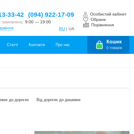
13-33-42
(094) 922-17-09
Особистий кабінет
Обране
 замовлень:
9:00 — 19:00
Порівняння
дзвінок
RU
| UA
Кошик
Статті
Контакти
Про нас
0
товарів
евих до дорогих
Від дорогих до дешевих