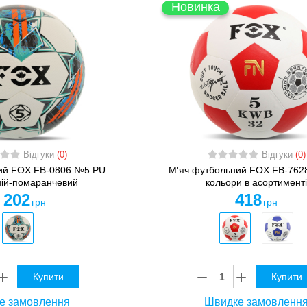
Новинка
Відгуки
(0)
Відгуки
(0)
ий FOX FB-0806 №5 PU
М'яч футбольний FOX FB-762
ній-помаранчевий
кольори в асортименті
 202
418
грн
грн
Купити
Купити
е замовлення
Швидке замовленн