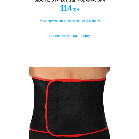
SIBOTE ST-7207 1шт чорний-сірий
114
грн
Повідомити про появу