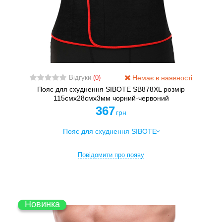
Немає в наявності
Відгуки
(0)
Пояс для схуднення SIBOTE SB878XL розмір
115смх28смх3мм чорний-червоний
367
грн
Повідомити про появу
Новинка