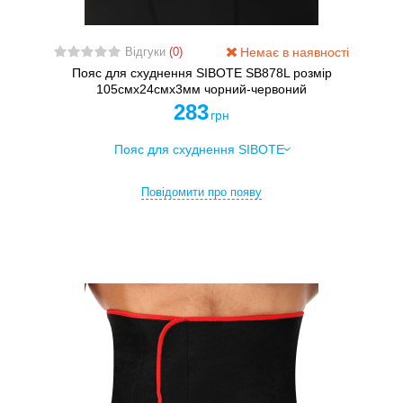
Немає в наявності
Відгуки
(0)
Пояс для схуднення SIBOTE SB878L розмір
105смх24смх3мм чорний-червоний
283
грн
Повідомити про появу