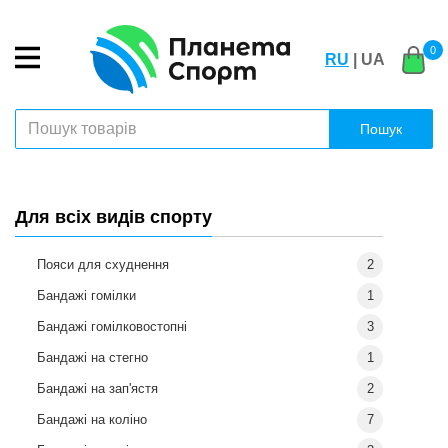
0
RU
| UA
Пошук
Для всіх видів спорту
Пояси для схуднення
2
Бандажі гомілки
1
Бандажі гомілковостопні
3
Бандажі на стегно
1
Бандажі на зап'ястя
2
Бандажі на коліно
7