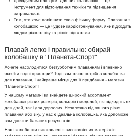
Досвідченим плавцям. Для них колобашка — це
інструмент для відточування техніки та підвищення
витривалості.
Тим, хто хоче поліпшити свою фізичну форму. Плавання з
колобашкою — це чудове кардіотренування, яке підходить
людям різного віку та рівнів підготовки.
Плавай легко і правильно: обирай
колобашку в "Планета-Спорт"
Хочете насолодитися безтурботним плаванням і впевнено
освоїти водні простори? Тоді вам точно потрібна колобашка
для плавання, і найкраще місце для її придбання - магазин
"Планета-Спорт"!
У нашому магазині ви знайдете широкий асортимент
колобашок різних розмірів, кольорів і моделей, які підходять як
для дітей, так і для дорослих. Незалежно від вашого рівня
плавання або віку, у нас є ідеальна колобашка, яка допоможе
вам досягти бажаних результатів.
Наші колобашки виготовлені з високоякісних матеріалів,
забезпечуючи міцність, комфорт і безпеку під час плавання.