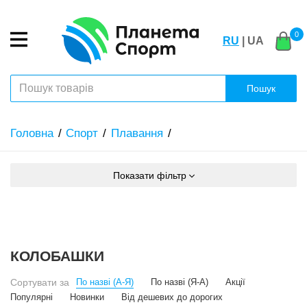
0
RU
| UA
Пошук
Головна
Спорт
Плавання
Показати фільтр
КОЛОБАШКИ
Сортувати за
По назві (А-Я)
По назві (Я-А)
Акції
Популярні
Новинки
Від дешевих до дорогих