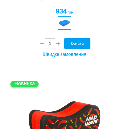
934
грн
Купити
Швидке замовлення
Новинка