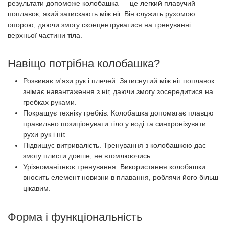
результати допоможе колобашка — це легкий плавучий
поплавок, який затискають між ніг. Він служить рухомою
опорою, даючи змогу сконцентруватися на тренуванні
верхньої частини тіла.
Навіщо потрібна колобашка?
Розвиває м'язи рук і плечей. Затиснутий між ніг поплавок
знімає навантаження з ніг, даючи змогу зосередитися на
гребках руками.
Покращує техніку гребків. Колобашка допомагає плавцю
правильно позиціонувати тіло у воді та синхронізувати
рухи рук і ніг.
Підвищує витривалість. Тренування з колобашкою дає
змогу плисти довше, не втомлюючись.
Урізноманітнює тренування. Використання колобашки
вносить елемент новизни в плавання, роблячи його більш
цікавим.
Форма і функціональність