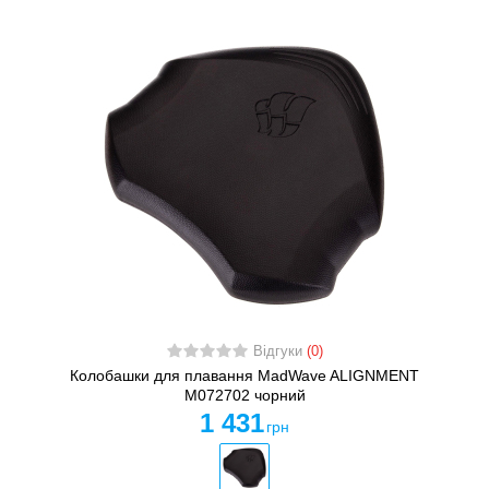
Відгуки
(0)
Колобашки для плавання MadWave ALIGNMENT
M072702 чорний
1 431
грн