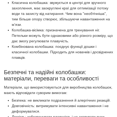
Класична колобашка: звужується в центрі для зручного
захоплення, має заокруглені краї для оптимізації потоку
води та захисту від натирання. Чим вона "необтічніша",
тим більше опору створює, збільшуючи навантаження на
м'язи.
Колобашка-вісімка: призначена для тренування ніг.
Петельки можуть бути однаковими або різного розміру, що
дає змогу регулювати плавучість.
Комбінована колобашка: поєднує функції дошки і
класичної колобашки. Підходить для новачків і досвідчених
плавців.
Безпечні та надійні колобашки:
матеріали, переваги та особливості
Матеріали, що використовуються для виробництва колобашок,
мають відповідати суворим вимогам:
Безпека: не викликати подразнення й алергічних реакцій.
Довговічність: витримувати інтенсивні навантаження і не
деформуватися.
Легкість: забезпечувати плавучість і не сковувати рухи.