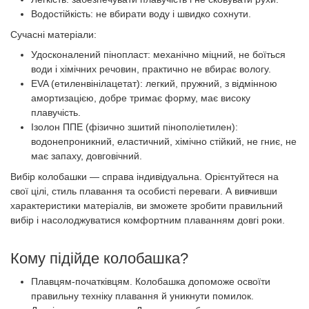
Водостійкість: не вбирати воду і швидко сохнути.
Сучасні матеріали:
Удосконалений пінопласт: механічно міцний, не боїться
води і хімічних речовин, практично не вбирає вологу.
EVA (етиленвінілацетат): легкий, пружний, з відмінною
амортизацією, добре тримає форму, має високу
плавучість.
Ізолон ППЕ (фізично зшитий пінополіетилен):
водонепроникний, еластичний, хімічно стійкий, не гниє, не
має запаху, довговічний.
Вибір колобашки — справа індивідуальна. Орієнтуйтеся на
свої цілі, стиль плавання та особисті переваги. А вивчивши
характеристики матеріалів, ви зможете зробити правильний
вибір і насолоджуватися комфортним плаванням довгі роки.
Кому підійде колобашка?
Плавцям-початківцям. Колобашка допоможе освоїти
правильну техніку плавання й уникнути помилок.