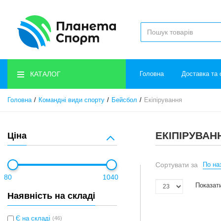
КАТАЛОГ
Головна
Доставка та 
Головна
Командні види спорту
Бейсбол
Екіпірування
ЕКІПІРУВАН
Ціна
Сортувати за
По наз
80
1040
Показати
Наявність на складі
Є на складі
(46)