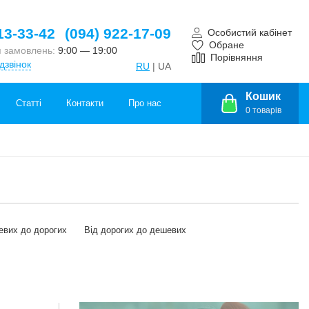
13-33-42
(094) 922-17-09
Особистий кабінет
Обране
 замовлень:
9:00 — 19:00
Порівняння
дзвінок
RU
| UA
Кошик
Статті
Контакти
Про нас
0
товарів
евих до дорогих
Від дорогих до дешевих