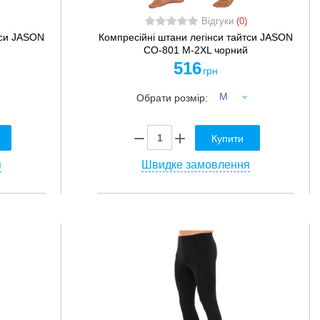
Відгуки
(0)
тси JASON
Компресійні штани легінси тайтси JASON
CO-801 M-2XL чорний
516
грн
M
Обрати розмір:
Купити
я
Швидке замовлення