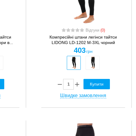
Відгуки
(0)
тайтси
Компресійні штани легінси тайтси
ри в...
LIDONG LD-1202 M-3XL чорний
403
грн
Купити
я
Швидке замовлення