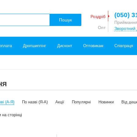
(050) 3
Роздріб
Пошук
Приймання
Опт
Зворотний 
оплата
Дропшиппінг
Дисконт
Оптовикам
Співпраця
НЯ
ві (А-Я)
По назві (Я-А)
Акції
Популярні
Новинки
Від деш
 на сторінці