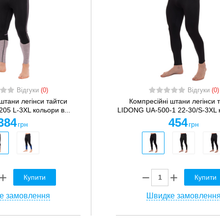
Відгуки
(0)
Відгуки
(0)
штани легінси тайтси
Компресійні штани легінси 
05 L-3XL кольори в...
LIDONG UA-500-1 22-30/S-3XL к
384
454
грн
грн
Купити
Купити
е замовлення
Швидке замовленн