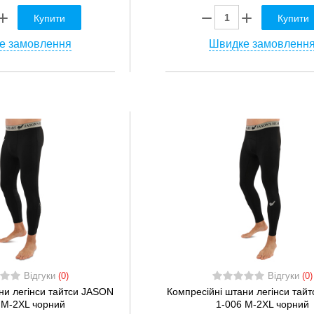
Купити
Купити
е замовлення
Швидке замовленн
Відгуки
(0)
Відгуки
(0)
ни легінси тайтси JASON
Компресійні штани легінси тай
 M-2XL чорний
1-006 M-2XL чорний