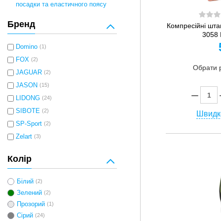
посадки та еластичного поясу
Бренд
Компресійні шта
3058 
Domino
(1)
FOX
(2)
Обрати 
JAGUAR
(2)
JASON
(15)
LIDONG
(24)
SIBOTE
(2)
Швидк
SP-Sport
(2)
Zelart
(3)
Колір
Білий
(2)
Зелений
(2)
Прозорий
(1)
Сірий
(24)