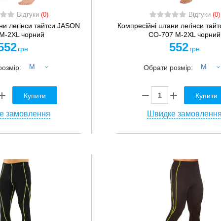
Відгуки
(0)
Відгуки
(0)
ни легінси тайтси JASON
Компресійні штани легінси тай
M-2XL чорний
CO-707 M-2XL чорний
552
552
грн
грн
M
M
розмір:
Обрати розмір:
Купити
Купити
е замовлення
Швидке замовленн