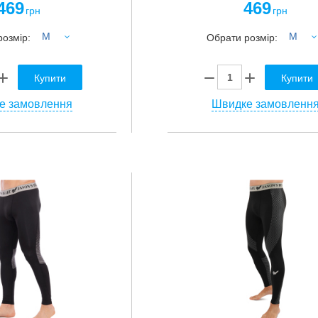
469
469
грн
грн
M
M
розмір:
Обрати розмір:
Купити
Купити
е замовлення
Швидке замовленн