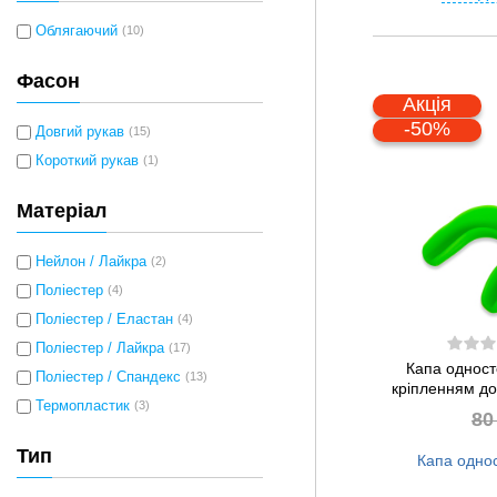
Облягаючий
(10)
Фасон
Акція
-50%
Довгий рукав
(15)
Короткий рукав
(1)
Матеріал
Нейлон / Лайкра
(2)
Поліестер
(4)
Поліестер / Еластан
(4)
Поліестер / Лайкра
(17)
Капа одност
Поліестер / Спандекс
(13)
кріпленням до
Термопластик
(3)
80
Тип