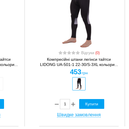
Відгуки
(0)
тайтси
Компресійні штани легінси тайтси
ольори...
LIDONG UA-501-1 22-30/S-3XL кольори...
453
грн
Купити
я
Швидке замовлення