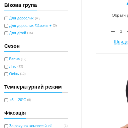
Вікова група
Обрати 
Для дорослих
(46)
Для дорослих /11років +
(3)
Для дітей
(15)
Швидк
Сезон
Весна
(12)
Літо
(12)
Осінь
(12)
Температурний режим
+5...-20°C
(5)
Фіксація
За рахунок компресійної
(1)