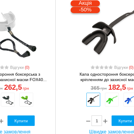
Акція
-50%
Відгуки
(0)
Відгуки
(0)
ороння боксерська з
Капа одностороння боксерс
захисної маски FOX40...
кріпленням до захисної мас
262
,5
182
,5
365
рн
грн
грн
грн
Купити
Купити
е замовлення
Швидке замовленн