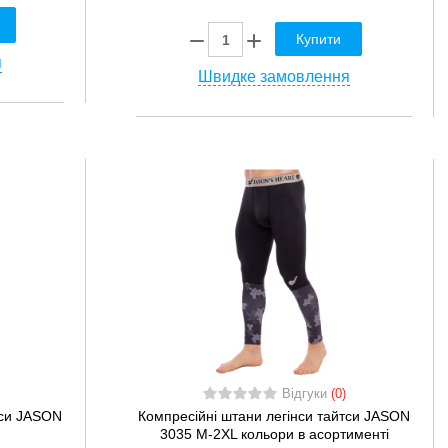
Купити
я
Швидке замовлення
Відгуки
(0)
тси JASON
Компресійні штани легінси тайтси JASON
3035 M-2XL кольори в асортименті