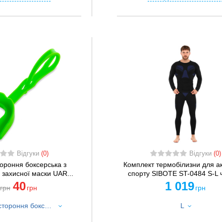
Відгуки
(0)
Відгуки
(0)
ороння боксерська з
Комплект термобілизни для а
 захисної маски UAR...
спорту SIBOTE ST-0484 S-L 
40
1 019
грн
грн
грн
Капа одностороння боксерська з кріпленням до захисної маски UAR MG-005 кольори в асортименті
L