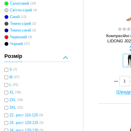
Салатовий
(10)
Світло-сірий
(4)
Синій
(12)
Темно-сірий
(2)
Темно-синій
(2)
Компресійні 
Червоний
(4)
LIDONG J02K
Чорний
(37)
Розмір
S
(7)
M
(27)
L
(41)
Швидк
XL
(36)
2XL
(34)
3XL
(22)
22, рост 110-120
(9)
24, рост 120-125
(5)
24, рост 120-130
(5)