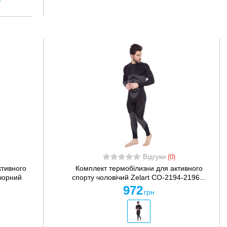
Відгуки
(0)
ктивного
Комплект термобілизни для активного
чорний
спорту чоловічий Zelart CO-2194-2196...
972
грн