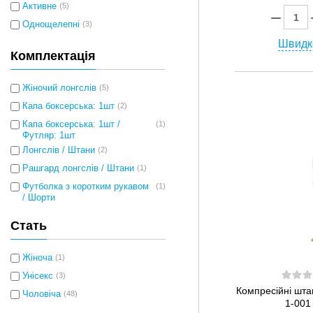
Активне
(5)
Однощелепні
(3)
Швидк
Комплектація
Жіночий лонгслів
(5)
Капа боксерська: 1шт
(2)
Капа боксерська: 1шт /
(1)
Футляр: 1шт
Лонгслів / Штани
(2)
Рашгард лонгслів / Штани
(1)
Футболка з коротким рукавом
(1)
/ Шорти
Стать
Жіноча
(1)
Унісекс
(3)
Компресійні шта
Чоловіча
(48)
1-001