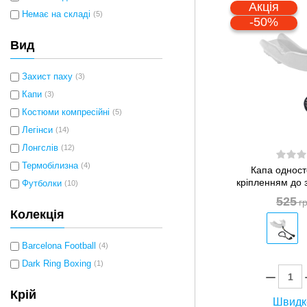
Акція
Немає на складі
(5)
-50%
Вид
Захист паху
(3)
Капи
(3)
Костюми компресійні
(5)
Легінси
(14)
Лонгслів
(12)
Термобілизна
(4)
Капа одност
кріпленням до 
Футболки
(10)
525
г
Колекція
Barcelona Football
(4)
Dark Ring Boxing
(1)
Крій
Швидк