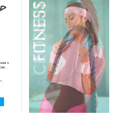
ька з
ки...
я