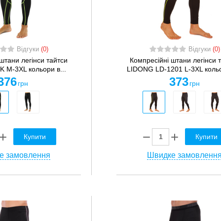
Відгуки
(0)
Відгуки
(0)
штани легінси тайтси
Компресійні штани легінси 
 M-3XL кольори в...
LIDONG LD-1201 L-3XL кольо
376
373
грн
грн
Купити
Купити
е замовлення
Швидке замовленн