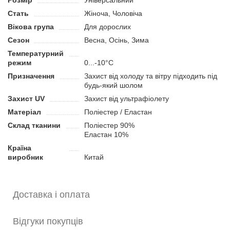
Розмір
Універсальний
Універсальний розмір.
Стать
Жіноча, Чоловіча
Мінімалістичний дизайн, що добре поєднується з будь-
Вікова група
Для дорослих
яким видом екіпіровки.
Сезон
Весна, Осінь, Зима
Температурний
режим
0...-10°C
Призначення
Захист від холоду та вітру підходить під
будь-який шолом
Захист UV
Захист від ультрафіолету
Матеріал
Поліестер / Еластан
Склад тканини
Поліестер 90%
Еластан 10%
Країна
виробник
Китай
Доставка і оплата
Відгуки покупців