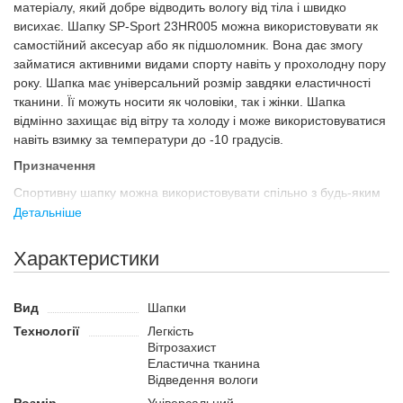
матеріалу, який добре відводить вологу від тіла і швидко
висихає. Шапку SP-Sport 23HR005 можна використовувати як
самостійний аксесуар або як підшоломник. Вона дає змогу
займатися активними видами спорту навіть у прохолодну пору
року. Шапка має універсальний розмір завдяки еластичності
тканини. Її можуть носити як чоловіки, так і жінки. Шапка
відмінно захищає від вітру та холоду і може використовуватися
навіть взимку за температури до -10 градусів.
Призначення
Спортивну шапку можна використовувати спільно з будь-яким
шоломом або без нього. Вона захистить голову і вуха від вітру
Детальніше
та холоду, що дасть змогу комфортно займатися спортом у
холодну пору року та зменшити ризик застуди. Мінімалістичний
Характеристики
дизайн дає змогу використовувати шапку з будь-яким
екіпіруванням. М'яка та еластична тканина приємна до тіла і
не передавлює шкіру.
Вид
Шапки
Технології
Легкість
Переваги:
Вітрозахист
Підходить для чоловіків і жінок.
Еластична тканина
Можна використовувати під шоломом і як окремий
Відведення вологи
аксесуар для захисту від холоду.