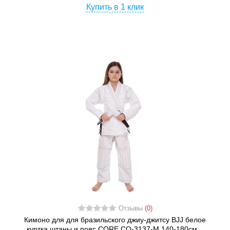
Купить в 1 клик
Отзывы
(0)
Кимоно для для бразильского джиу-джитсу BJJ белое
куртка штаны и пояс CORE CO-3137-M 140-180см...