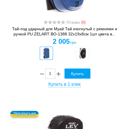
Отзывы
(0)
Тай-пэд ударный для Муай Тай изогнутый с ремнями и
ручкой PU ZELART BO-1388 32x19x8см 1шт цвета в...
2 005
грн
Купить
Купить в 1 клик
Українське