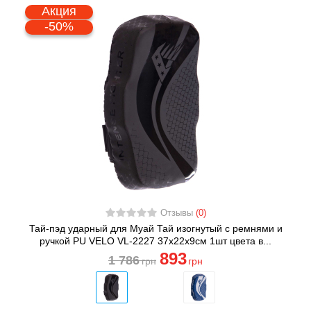
Акция
-50%
Отзывы
(0)
Тай-пэд ударный для Муай Тай изогнутый с ремнями и
ручкой PU VELO VL-2227 37x22x9см 1шт цвета в...
893
1 786
грн
грн