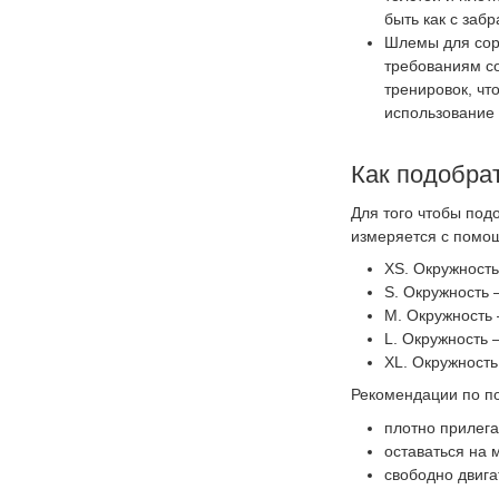
быть как с забр
Шлемы для сор
требованиям с
тренировок, чт
использование
Как подобра
Для того чтобы под
измеряется с помощ
XS. Окружность
S. Окружность 
M. Окружность 
L. Окружность 
XL. Окружность
Рекомендации по п
плотно прилега
оставаться на 
свободно двига