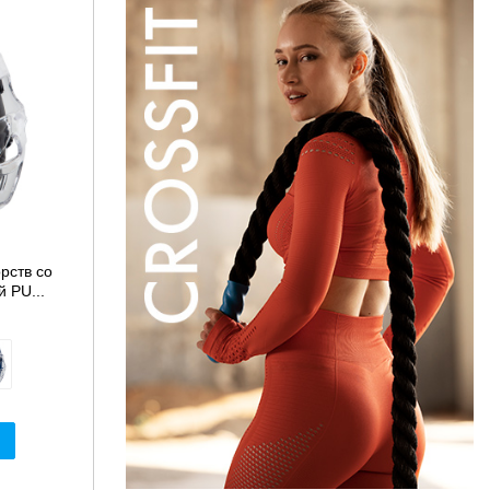
рств со
 PU...