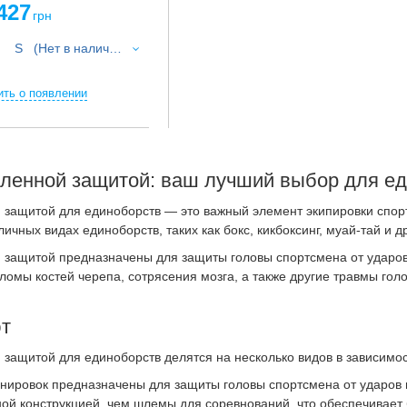
427
грн
S (Нет в наличии)
:
ть о появлении
ленной защитой: ваш лучший выбор для е
защитой для единоборств — это важный элемент экипировки спорт
ичных видах единоборств, таких как бокс, кикбоксинг, муай-тай и др
защитой предназначены для защиты головы спортсмена от ударов 
ломы костей черепа, сотрясения мозга, а также другие травмы гол
т
защитой для единоборств делятся на несколько видов в зависимост
ировок предназначены для защиты головы спортсмена от ударов в
ной конструкцией, чем шлемы для соревнований, что обеспечивает