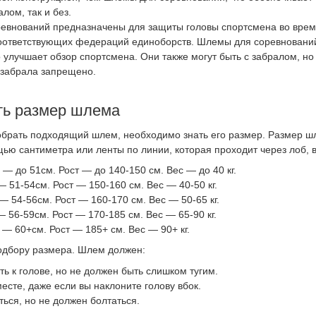
алом, так и без.
евнований предназначены для защиты головы спортсмена во врем
оответствующих федераций единоборств. Шлемы для соревновани
о улучшает обзор спортсмена. Они также могут быть с забралом, но
 забрала запрещено.
ть размер шлема
обрать подходящий шлем, необходимо знать его размер. Размер ш
ью сантиметра или ленты по линии, которая проходит через лоб, в
 — до 51см. Рост — до 140-150 см. Вес — до 40 кг.
— 51-54см. Рост — 150-160 см. Вес — 40-50 кг.
— 54-56см. Рост — 160-170 см. Вес — 50-65 кг.
— 56-59см. Рост — 170-185 см. Вес — 65-90 кг.
 — 60+см. Рост — 185+ см. Вес — 90+ кг.
одбору размера. Шлем должен:
ть к голове, но не должен быть слишком тугим.
месте, даже если вы наклоните голову вбок.
ться, но не должен болтаться.