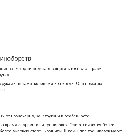
диноборств
смена, который помогает защитить голову от травм.
угих.
руками, ногами, коленями и локтями. Они помогают
овы.
и от назначения, конструкции и особенностей.
о время спаррингов и тренировок. Они отличаются более
 более высокую степень защиты. Шлемы для тренировок могут