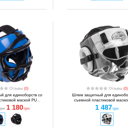
Отзывы
(0)
Отзывы
(0)
й для единоборств со
Шлем защитный для единобо
тиковой маской PU...
съемной пластиковой маской
1 180
1 487
грн
грн
грн