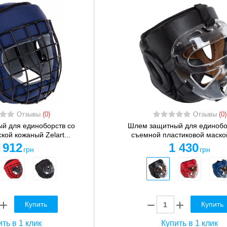
Отзывы
(0)
Отзывы
(0)
й для единоборств со
Шлем защитный для единобо
кой кожаный Zelart...
съемной пластиковой маской
 912
1 430
грн
грн
Купить
Купить
ть в 1 клик
Купить в 1 клик