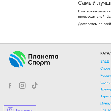
Самый лучши
В интернет-магазин
производителей. Зд
Доставляем по всей
КАТА
SALE
Спорт
Коман
Едино
Трени
Туризм
Одежд
Для вс
Чат с нами