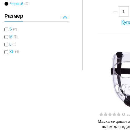
Черный
(4)
Размер
Купи
S
(2)
M
(3)
L
(5)
XL
(4)
Отз
Маска лицевая 
шлем для един