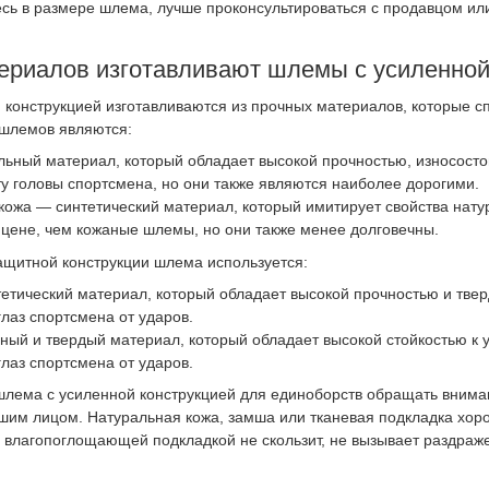
сь в размере шлема, лучше проконсультироваться с продавцом ил
териалов изготавливают шлемы с усиленной
конструкцией изготавливаются из прочных материалов, которые с
 шлемов являются:
льный материал, который обладает высокой прочностью, износост
 головы спортсмена, но они также являются наиболее дорогими.
кожа — синтетический материал, который имитирует свойства нат
цене, чем кожаные шлемы, но они также менее долговечны.
ащитной конструкции шлема используется:
тетический материал, который обладает высокой прочностью и тв
глаз спортсмена от ударов.
ный и твердый материал, который обладает высокой стойкостью к
глаз спортсмена от ударов.
шлема с усиленной конструкцией для единоборств обращать внима
ашим лицом. Натуральная кожа, замша или тканевая подкладка хор
 влагопоглощающей подкладкой не скользит, не вызывает раздраже