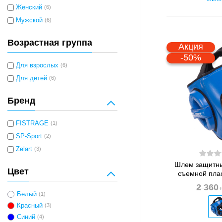
Женский
(6)
Мужской
(6)
Возрастная группа
Акция
-50%
Для взрослых
(6)
Для детей
(6)
Бренд
FISTRAGE
(1)
SP-Sport
(2)
Zelart
(3)
Шлем защитны
Цвет
съемной плас
2 360
Белый
(1)
Красный
(3)
Синий
(4)