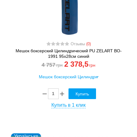
Отзывы
(0)
Мешок боксерский Цилиндрический PU ZELART BO-
1991 95х28см синий
2 378
,5
4 757
грн
грн
Купить
Купить в 1 клик
Українське