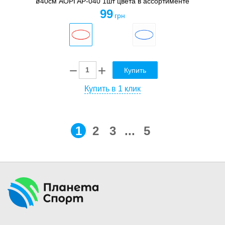
ø40см AOPI AP-040 1шт цвета в ассортименте
99
грн
Купить
Купить в 1 клик
1
2
3
...
5