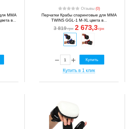
Отзывы
(0)
 для MMA
Перчатки Крабы спаринговые для MMA
ета в...
TWINS GGL-1 M-XL цвета в...
2 673
,3
3 819
грн
грн
Купить
Купить в 1 клик