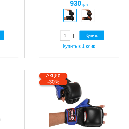
930
грн
Купить
Купить в 1 клик
Акция
-30%