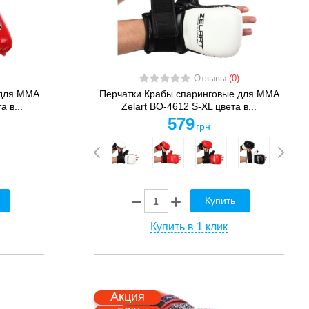
Отзывы
(0)
 для MMA
Перчатки Крабы спаринговые для MMA
 в...
Zelart BO-4612 S-XL цвета в...
579
грн
Купить
Купить в 1 клик
Акция