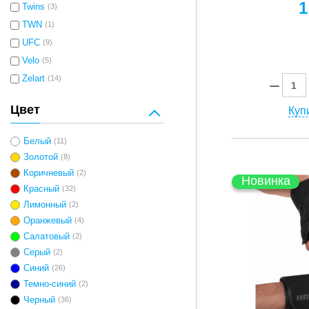
1
Twins
(3)
TWN
(1)
UFC
(9)
Velo
(5)
Zelart
(14)
Цвет
Купи
Белый
(11)
Золотой
(8)
Коричневый
(2)
Новинка
Красный
(32)
Лимонный
(2)
Оранжевый
(4)
Салатовый
(2)
Серый
(2)
Синий
(26)
Темно-синий
(2)
Черный
(36)