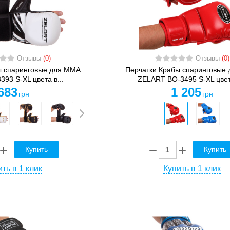
Отзывы
(0)
Отзывы
(0)
ы спаринговые для MMA
Перчатки Крабы спаринговые
393 S-XL цвета в...
ZELART BO-3495 S-XL цвета
683
1 205
грн
грн
Купить
Купить
ть в 1 клик
Купить в 1 клик