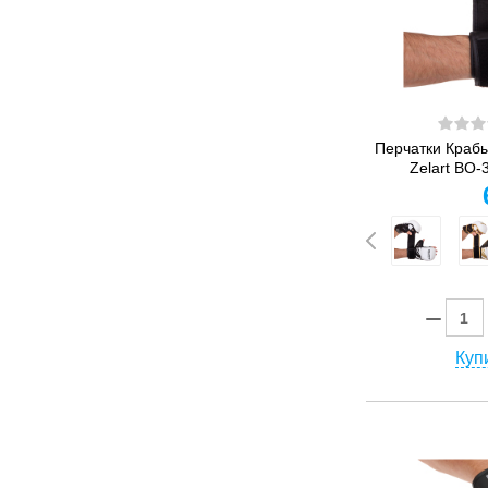
Перчатки Краб
Zelart BO-3
Купи