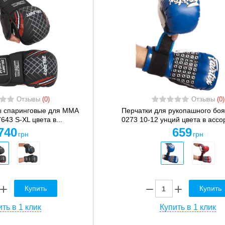
Отзывы
(0)
Отзывы
(0)
ы спаринговые для MMA
Перчатки для рукопашного бо
643 S-XL цвета в...
0273 10-12 унций цвета в асс
740
659
грн
грн
Купить
Купить
ть в 1 клик
Купить в 1 клик