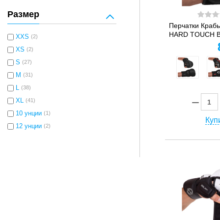
Размер
Перчатки Краб
HARD TOUCH BO-
XXS
(2)
XS
(2)
S
(27)
M
(31)
L
(38)
XL
(41)
10 унции
(1)
Купи
12 унции
(2)