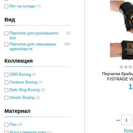
Нет на складе
(7)
Вид
Перчатки для рукопашного
(2)
боя
Перчатки для смешанных
(59)
единоборств
Коллекция
Перчатки Краб
2000 Boxing
(1)
FISTRAGE VL-
Creature Boxing
(1)
1
Dark Ring Boxing
(2)
Venom Boxing
(1)
Материал
Flex
(4)
Купи
Искусственная кожа
(1)