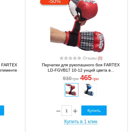
-50%
Отзывы
(0)
я FARTEX
Перчатки для рукопашного боя FARTEX
ортименте
LD-FGVB17 10-12 унций цвета в...
465
930
грн
грн
Купить
Купить в 1 клик