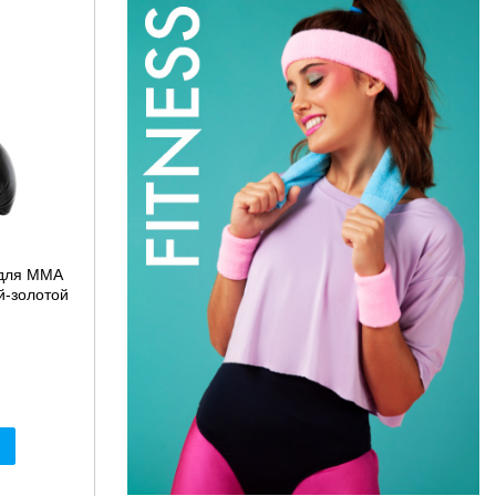
 для MMA
й-золотой