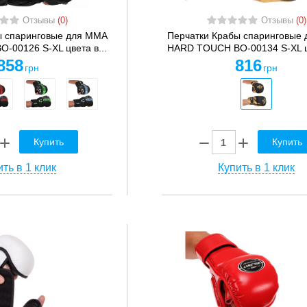
Отзывы
(0)
Отзывы
(0)
ы спаринговые для MMA
Перчатки Крабы спаринговые
00126 S-XL цвета в...
HARD TOUCH BO-00134 S-XL цв
858
816
грн
грн
Купить
Купить
ть в 1 клик
Купить в 1 клик