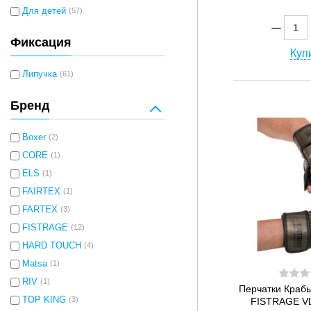
Для детей
(57)
Фиксация
Купи
Липучка
(61)
Бренд
Boxer
(2)
CORE
(1)
ELS
(1)
FAIRTEX
(1)
FARTEX
(3)
FISTRAGE
(12)
HARD TOUCH
(4)
Matsa
(1)
RIV
(1)
Перчатки Краб
TOP KING
(3)
FISTRAGE VL-