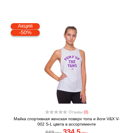
Акция
-50%
Отзывы
(0)
Майка спортивная женская поверх топа и йоги V&X V-
002 S-L цвета в ассортименте
334
,5
669
грн
грн