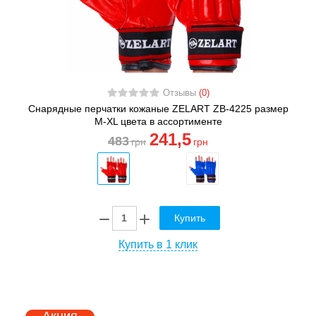
Отзывы
(0)
Снарядные перчатки кожаные ZELART ZB-4225 размер
M-XL цвета в ассортименте
241
,5
483
грн
грн
Купить
Купить в 1 клик
Акция