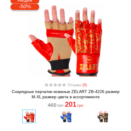
-50%
Отзывы
(0)
Снарядные перчатки кожаные ZELART ZB-4226 размер
M-XL размер цвета в ассортименте
201
402
грн
грн