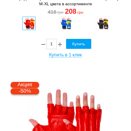
M-XL цвета в ассортименте
208
416
грн
грн
Купить
Купить в 1 клик
Акция
-50%