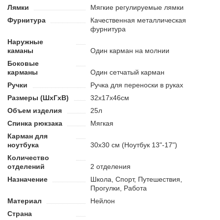
работы, учебы.
Лямки
Мягкие регулируемые лямки
Фурнитура
Качественная металлическая
Преимущества:
фурнитура
Имеет отдельный карман для ноутбука.
Наружные
Благодаря удобному креплению на чемодан можно
каманы
Один карман на молнии
использовать как дополнительный багаж.
Боковые
Изготовлен из водостойкой ткани и надежно защищает
карманы
Один сетчатый карман
содержимое от намокания.
Ручки
Ручка для переноски в руках
Размеры (ШхГхВ)
32x17x46см
Объем изделия
25л
Спинка рюкзака
Мягкая
Карман для
ноутбука
30х30 см (Ноутбук 13"-17")
Количество
отделений
2 отделения
Назначение
Школа, Спорт, Путешествия,
Прогулки, Работа
Материал
Нейлон
Страна