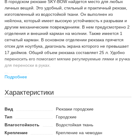
В городском рюкзаке SKY-BOW найдется место для любых
личных вещей. Это удобный, стильный и практичный рюкзак,
изготовленный из водостойкой ткани. Он выполнен из
нейлона, который имеет высокую устойчивость к разрывам и
другим механическим повреждениям. В нем предусмотрено 2
отделения и внешний карман на молнии. Также имеется 1
сетчатый карман. В основном отделении рюкзака прячется
отсек для ноутбука, диагональ экрана которого не превышает
17 дюймов. Общий объем рюкзака составляет 25 л. Удобно
переносить его помогают мягкие регулируемые лямки и ручка
для переноски в руках.
Назначение
Подробнее
Городской рюкзак со стильным дизайном могут использовать
мужчины и женщины. В нем применяется качественная
Характеристики
металлическая фурнитура. Такой рюкзак подходит для
ежедневного использования, имеет крепление на чемодан,
что позволяет применять его также для путешествий. Рюкзак
Вид
Рюкзаки городские
можно использовать в качестве основного багажа или
Тип
Городские
дополнительного. Такого компактного рюкзака хватит для того,
Влагостойкость
Водостойкая ткань
чтобы взять с собой небольшое количество вещей в поездку.
Крепление
Крепление на чемодан
Также его можно использовать для посещения тренировок,