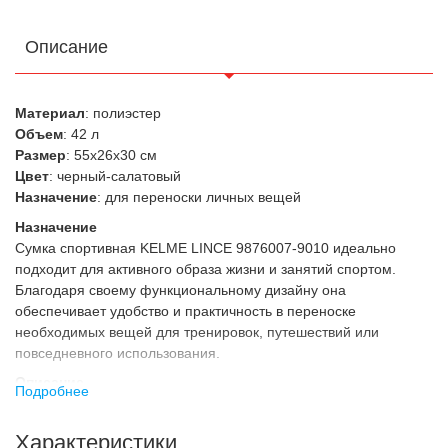
Описание
Материал
: полиэстер
Объем
: 42 л
Размер
: 55x26x30 см
Цвет
: черный-салатовый
Назначение
: для переноски личных вещей
Назначение
Сумка спортивная KELME LINCE 9876007-9010 идеально
подходит для активного образа жизни и занятий спортом.
Благодаря своему функциональному дизайну она
обеспечивает удобство и практичность в переноске
необходимых вещей для тренировок, путешествий или
повседневного использования.
Описание
Подробнее
Сумка для спорта изготовлена из прочного полиэстера, что
обеспечивает долговечность и надежность в эксплуатации.
Характеристики
Модель оснащена одним большим отделением для вещей,