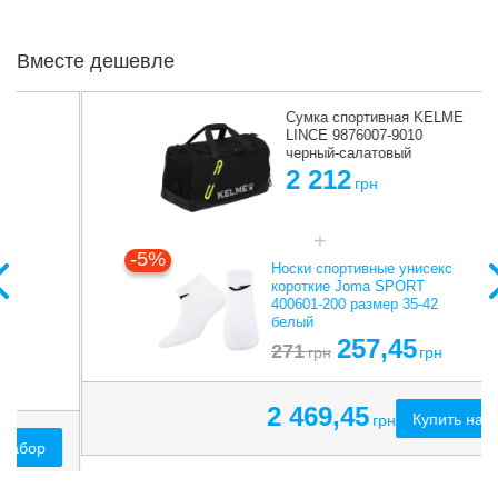
Вместе дешевле
Сумка спортивная KELME
LINCE 9876007-9010
черный-салатовый
2 212
грн
-5%
Носки спортивные унисекс
короткие Joma SPORT
400601-200 размер 35-42
белый
257,45
271
грн
грн
2 469,45
Купить набор
грн