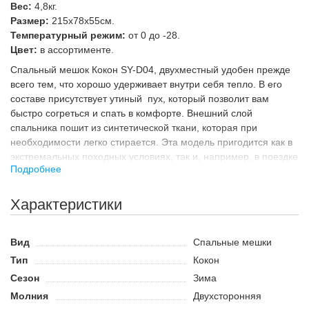
Вес:
4,8кг.
Размер:
215х78х55см.
Температурный режим:
от 0 до -28.
Цвет:
в ассортименте.
Спальный мешок Кокон SY-D04, двухместный удобен прежде
всего тем, что хорошо удерживает внутри себя тепло. В его
составе присутствует утиный пух, который позволит вам
быстро согреться и спать в комфорте. Внешний слой
спальника пошит из синтетической ткани, которая при
необходимости легко стирается. Эта модель пригодится как в
экстремальных походных условиях, так и, например, в поездке
Подробнее
на дачу, лишенную удобств.
Особенности:
Характеристики
форма кокон;
долго удерживает тепло;
удобный;
Вид
Спальные мешки
малогабаритный;
Тип
Кокон
компактный в сложенном виде.
Сезон
Зима
Молния
Двухсторонняя