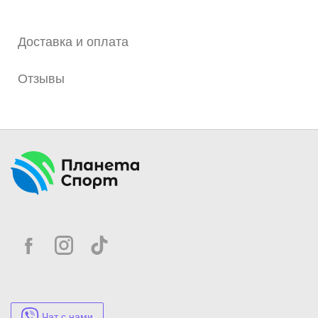
начинающих, адаптируется под различные уровни
нагрузки и подготовки.
Доставка и оплата
Легко переносится и не занимает много места, что
позволяет использовать её в различных условиях.
Отзывы
Чат с нами