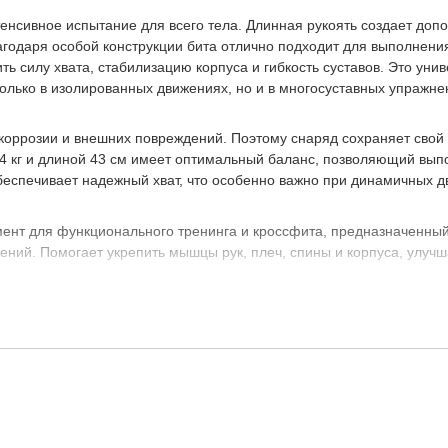
тенсивное испытание для всего тела. Длинная рукоять создает доп
агодаря особой конструкции бита отлично подходит для выполнени
ь силу хвата, стабилизацию корпуса и гибкость суставов. Это уни
лько в изолированных движениях, но и в многосуставных упражне
коррозии и внешних повреждений. Поэтому снаряд сохраняет свой
 4 кг и длиной 43 см имеет оптимальный баланс, позволяющий вып
еспечивает надежный хват, что особенно важно при динамичных д
мент для функционального тренинга и кроссфита, предназначенны
ний. Помогает укрепить мышцы рук, плеч, спины и корпуса, улучш
 даже при интенсивном использовании.
даптируется под различные уровни нагрузки и подготовки.
т использовать её в различных условиях.