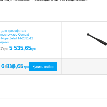
-5%
Слэмбол мяч набивной для
кроссфита и фитнеса Slam
Ball Mdbuddy FI-1774-7 7кг
салатовый
1 108,65
1 167
грн
грн
2 389,65
Куп
грн