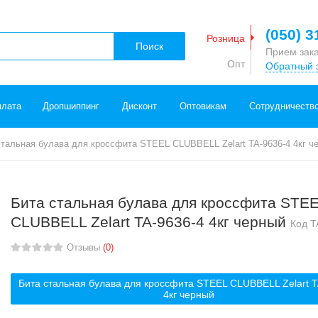
(050) 3
Розница
Поиск
Прием зак
Опт
Обратный 
плата
Дропшиппинг
Дисконт
Оптовикам
Сотрудничеств
стальная булава для кроссфита STEEL CLUBBELL Zelart TA-9636-4 4кг ч
Бита стальная булава для кроссфита STE
CLUBBELL Zelart TA-9636-4 4кг черный
Код
T
Отзывы
(0)
Бита стальная булава для кроссфита STEEL CLUBBELL Zelart T
4кг черный