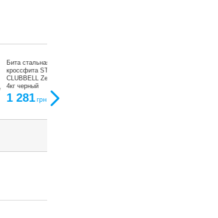
Бита стальная булава 
кроссфита STEEL
CLUBBELL Zelart TA-96
4кг черный
1 281
грн
ить набор