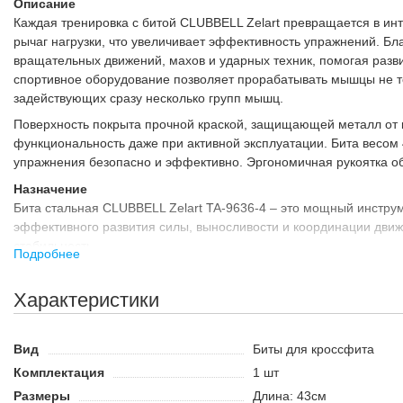
Описание
Каждая тренировка с битой CLUBBELL Zelart превращается в ин
рычаг нагрузки, что увеличивает эффективность упражнений. Бл
вращательных движений, махов и ударных техник, помогая развит
спортивное оборудование позволяет прорабатывать мышцы не то
задействующих сразу несколько групп мышц.
Поверхность покрыта прочной краской, защищающей металл от 
функциональность даже при активной эксплуатации. Бита весом
упражнения безопасно и эффективно. Эргономичная рукоятка об
Назначение
Бита стальная CLUBBELL Zelart TA-9636-4 – это мощный инстру
эффективного развития силы, выносливости и координации движе
стабильность.
Подробнее
Преимущества:
Характеристики
Изготовлена из стали, что гарантирует долгий срок службы
Подходит как для профессионалов, так и для начинающих, а
Легко переносится и не занимает много места, что позволяе
Вид
Биты для кроссфита
Комплектация
1 шт
Размеры
Длина: 43см