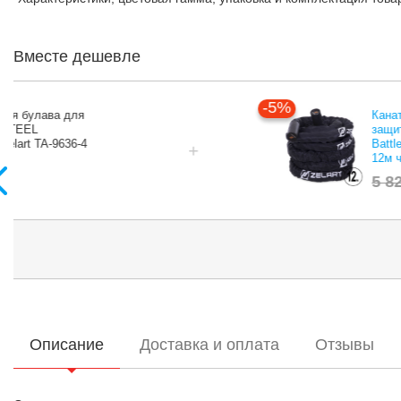
Вместе дешевле
Бита стальная булава для
кроссфита STEEL
CLUBBELL Zelart TA-9636-4
4кг черный
1 281
грн
Описание
Доставка и оплата
Отзывы