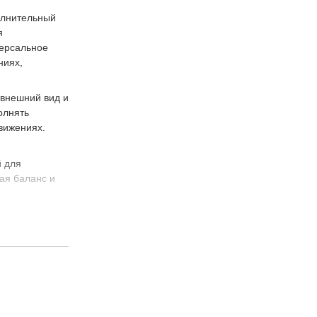
олнительный
я
версальное
ниях,
 внешний вид и
олнять
вижениях.
й для
ая баланс и