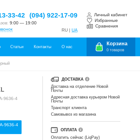
13-33-42
(094) 922-17-09
Личный кабинет
Избранные
азов:
9:00 — 19:00
Сравнения
звонок
RU |
UA
Корзина
о
Статьи
Контакты
О нас
0
товаров
ерный
ДОСТАВКА
Доставка на отделение Новой
EL
Почты
Адресная доставка курьером Новой
A-9636-4
Почты
Транспорт клиента
Самовывоз из магазина
A-9636-4
ОПЛАТА
Оплатить сейчас (LiqPay)