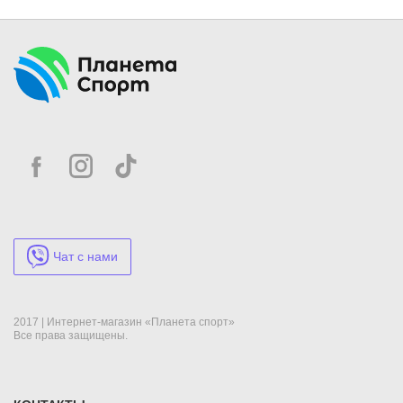
Благодаря кожаному верху, агрессивной подошве и
комфортному крою эта пара будет уверенно вести вас через
тренировки и поединки. Идеально подойдут тем, кто уважает
стиль, чувство контроля и не готов идти на компромиссы.
Чат с нами
2017 | Интернет-магазин «Планета спорт»
Все права защищены.