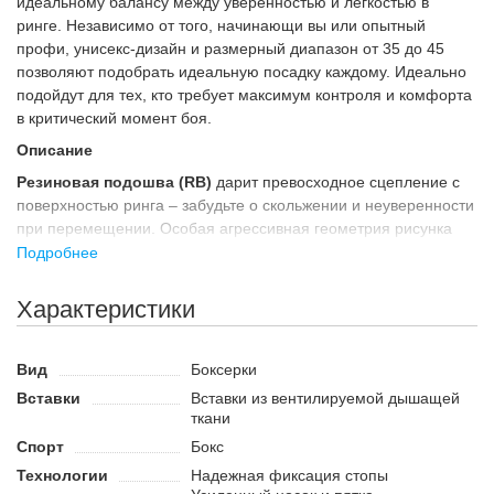
идеальному балансу между уверенностью и лёгкостью в
ринге. Независимо от того, начинающи вы или опытный
профи, унисекс-дизайн и размерный диапазон от 35 до 45
позволяют подобрать идеальную посадку каждому. Идеально
подойдут для тех, кто требует максимум контроля и комфорта
в критический момент боя.
Описание
Резиновая подошва (RB)
дарит превосходное сцепление с
поверхностью ринга – забудьте о скольжении и неуверенности
при перемещении. Особая агрессивная геометрия рисунка
подошвы усиливает фиксацию и устойчивость при любых
Подробнее
углах атаки.
Характеристики
Верх из натуральной кожи
делает боксерки не только более
прочными, но и значительно улучшает посадку – материал со
временем адаптируется к форме стопы, обеспечивая
Вид
Боксерки
надежную мягкость без потери формы.
Вставки
Вставки из вентилируемой дышащей
Шнуровка
обеспечивает точную регулируемую фиксацию —
ткани
каждая петля работает на удобство и поддержку, уменьшая
Спорт
Бокс
риск смещений и травм в активной фазе боя.
Технологии
Надежная фиксация стопы
Вставки из вентилируемой дышащей ткани
размещены в