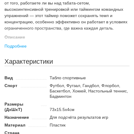
от того, работаете ли вы над табата-сетом,
высокоинтенсивной тренировкой или таймингом командных
упражнений — этот таймер поможет сохранять темп и
концентрацию, особенно эффективно он работает в условиях
ограниченного пространства, где важна каждая деталь.
Описание
Формат отображения
4x4
делает экран максимально
Подробнее
информативным: большие светодиодные цифры легко
различимы даже с дальнего расстояния, что особенно ценно в
Характеристики
просторных залах. Такой формат позволяет не только
отображать минуты и секунды, но и обеспечивать удобный
визуальный ритм тренировочного процесса.
Вид
Табло спортивные
Спорт
Футбол, Футзал, Гандбол, Флорбол,
Благодаря
наличию пульта дистанционного управления
,
Баскетбол, Хоккей, Настольный теннис,
таймер становится по-настоящему «дистанционным»
Бадминтон
союзником — вы управляете тренировкой, не покидая своего
Размеры
места на скамье или мате, уделяя максимум внимания
(ДхШхТ)
73x15.5x4см
процессу, а не устройству. Это особенно удобно для
Назначение
Для подсчёта результатов игр
персональных тренеров и инструкторов групповых занятий.
Материал
Пластик
Материал корпуса —
прочный пластик
— делает
конструкцию лёгкой, но в то же время устойчивой к
Страна