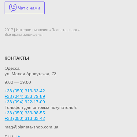
фитнес-инструкторов, любителей HIIT и табата, а также
профессиональных тренеров. Удобное управление с пульта,
Чат с нами
широкий дисплей и лёгкий, но прочный корпус — всё, что
нужно для эффективного контроля времени без отвлечения от
дела.
2017 | Интернет-магазин «Планета спорт»
Все права защищены.
КОНТАКТЫ
Одесса
ул. Малая Арнаутская, 73
9:00 — 19:00
+38 (050) 313-33-42
+38 (044) 333-79-89
+38 (094) 922-17-09
Телефон для оптовых покупателей:
+38 (050) 333-98-55
+38 (050) 313-33-42
mag@planeta-shop.com.ua