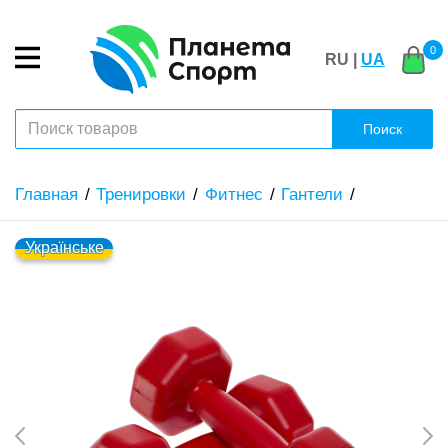
0
RU |
UA
Поиск
Главная
Тренировки
Фитнес
Гантели
Українське