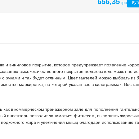
656,35
Куп
грн
цию и виниловое покрытие, которое предупреждает появление корро
ьзованию высококачественного покрытия пользователь может не ис
 с руками и так будет отличным. Цвет гантелей можно выбрать из 
 имеется маркировка, на которой указан вес в килограммах. Вес га
ь как в коммерческом тренажёрном зале для пополнения гантельног
ный инвентарь позволит заниматься фитнесом, выполнять жиросж
 подкожного жира и увеличения мышц благодаря использованию та