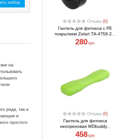
ить набор
Отзывы
(0)
Гантель для фитнеса с PE
покрытием Zelart TA-4759-2...
280
грн
зии на
пользовать
большого
нтели
о ряда, так и
Отзывы
(0)
игающие и
Гантель для фитнеса
кого простого
неопреновая MDbuddy...
458
грн