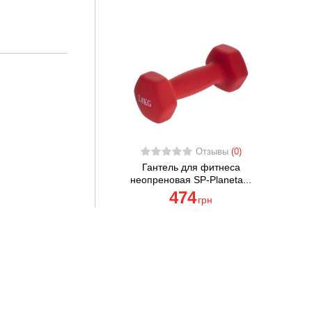
Отзывы
(0)
Гантель для фитнеса
неопреновая SP-Planeta...
474
грн