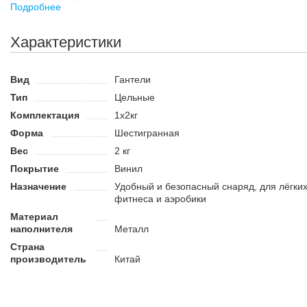
Подробнее
Имеет компактные размеры и не требует много места для х
Точный вес.
Характеристики
Подходит для коммерческих и домашних тренажёрных залов
Вид
Гантели
Тип
Цельные
Комплектация
1x2кг
Форма
Шестигранная
Вес
2 кг
Покрытие
Винил
Назначение
Удобный и безопасный снаряд, для лёгких
фитнеса и аэробики
Материал
наполнителя
Металл
Страна
производитель
Китай