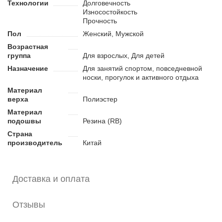
зал, Фитнес
Преимущества:
Технологии
Долговечность
Износостойкость
Подошва обеспечивает хорошее сцепление с покрытием
Прочность
и амортизирует удары.
Пол
Женский, Мужской
Текстильный материал верха дышит и делает обувь
Возрастная
легкой.
группа
Для взрослых, Для детей
Подходит для различных видов активности, в том числе
бега.
Назначение
Для занятий спортом, повседневной
носки, прогулок и активного отдыха
Материал
верха
Полиэстер
Материал
подошвы
Резина (RB)
Страна
производитель
Китай
Доставка и оплата
Отзывы