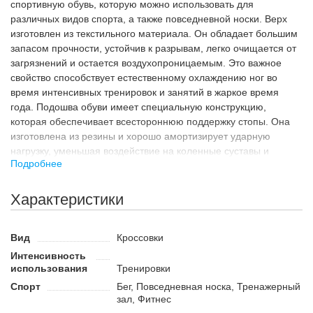
Кроссовки от бренда Health представляют собой легкую
спортивную обувь, которую можно использовать для
различных видов спорта, а также повседневной носки. Верх
изготовлен из текстильного материала. Он обладает большим
запасом прочности, устойчив к разрывам, легко очищается от
загрязнений и остается воздухопроницаемым. Это важное
свойство способствует естественному охлаждению ног во
время интенсивных тренировок и занятий в жаркое время
года. Подошва обуви имеет специальную конструкцию,
которая обеспечивает всестороннюю поддержку стопы. Она
изготовлена из резины и хорошо амортизирует ударную
нагрузку, уменьшая воздействие на коленные суставы и
Подробнее
позвоночник.
Назначение
Характеристики
Кроссовки предназначены для занятий спортом, использовать
их можно в абсолютно разных направлениях. Они одинаково
хорошо подойдут для посещения тренажерного зала, занятий
Вид
Кроссовки
фитнесом или бега. Также это идеальный выбор для прогулок
Интенсивность
на длинные дистанции и активного отдыха, например, вылазок
использования
Тренировки
на природу. Обувь обеспечит комфорт, поддержку и
Спорт
Бег, Повседневная носка, Тренажерный
стабильность на любых покрытиях.