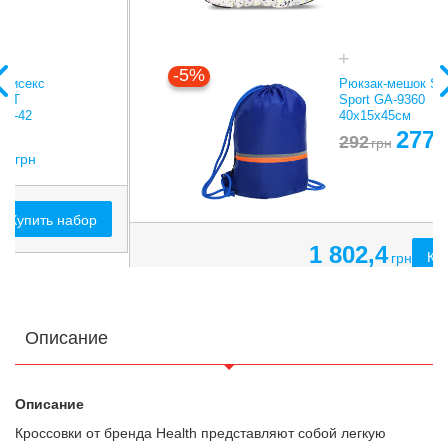
-5%
Рюкзак-мешок SP-
Sport GA-9360
40х15х45см
277,4
292
грн
грн
1 802,4
Купить набор
грн
Описание
Описание