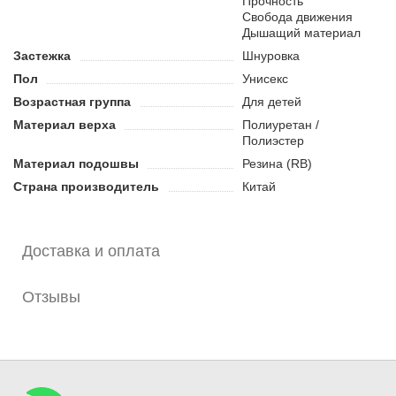
Прочность
выглядеть ребенку стильно. Благодаря универсальной
Свобода движения
Дышащий материал
расцветке кроссовки подходят для мальчиков и девочек.
Застежка
Шнуровка
Преимущества:
Пол
Унисекс
Обеспечивают высокую устойчивость на гладких
Возрастная группа
Для детей
покрытиях.
Подходят для мальчиков и девочек.
Материал верха
Полиуретан /
Перфорация в обуви способствует циркуляции воздуха и
Полиэстер
охлаждению ног.
Материал подошвы
Резина (RB)
Страна производитель
Китай
Доставка и оплата
Отзывы