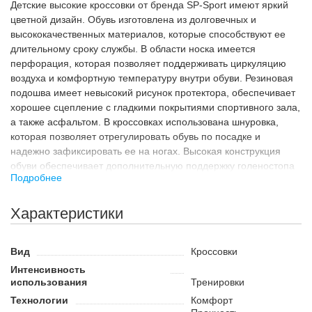
Детские высокие кроссовки от бренда SP-Sport имеют яркий
цветной дизайн. Обувь изготовлена из долговечных и
высококачественных материалов, которые способствуют ее
длительному сроку службы. В области носка имеется
перфорация, которая позволяет поддерживать циркуляцию
воздуха и комфортную температуру внутри обуви. Резиновая
подошва имеет невысокий рисунок протектора, обеспечивает
хорошее сцепление с гладкими покрытиями спортивного зала,
а также асфальтом. В кроссовках использована шнуровка,
которая позволяет отрегулировать обувь по посадке и
надежно зафиксировать ее на ногах. Высокая конструкция
обуви обеспечивает дополнительную поддержку голеностопа
Подробнее
и позволяет избежать травм во время бега, резких поворотов в
движении и на месте.
Характеристики
Назначение
Высокие детские кроссовки можно использовать для
тренировок, активного отдыха, прогулок и даже повседневной
Вид
Кроссовки
носки. Такая обувь отлично подойдет для посещения уроков
Интенсивность
физкультуры, а также будет хорошо сочетаться с элементами
использования
Тренировки
повседневного гардероба. Она обеспечит отличную
Технологии
Комфорт
амортизацию, поддержку стопы и голеностопа и позволит