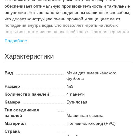
обеспечивает оптимальную производительность и тактильные
ощущения. Четыре панели соединенны машинным способом,
что делает конструкцию очень прочной и защищает ее от
попадания внутрь воды. Это позволяет играть на любых
покрытиях, в том числе на влажной траве. Плотная зернистая
структура улучшает сцепление, а объемная шнуровка
Подробнее
способствует правильному захвату пальцами.
Назначение
Характеристики
Американский футбол – это увлекательный вид спорта,
позволяющий тренировать физическую подготовку,
Вид
Мячи для американского
выносливость и тактическое мышление. С мячом LANHUA
футбола
VSF9 вы можете выполнять точные передачи и сильные удары
Размер
№9
ногами, совершенствуя свои навыки. Играть можно как в
помещении и на открытом воздухе.
Количество панелей
4 панели
Камера
Бутиловая
Преимущества:
Тип соединения
Прочная конструкция создана для интенсивных
панелей
Машинная сшивка
тренировок и игр.
Материал
Поливинилхлорид (PVC)
Зернистая текстура покрышки обеспечивает лучшее
сцепление.
Страна