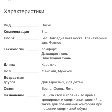
спортом. Ребристые манжеты препятствуют смещению
носков. Носки не скользят в обуви, что даёт дополнительный
Характеристики
комфорт и уверенность в каждом движении. Ткань хорошо
дышит и эффективно отводит влагу, обеспечивая сухость и
Вид
Носки
комфорт.
Комплектация
3 шт
Назначение
Спорт
Бег, Повседневная носка, Тренажерный
Благодаря использованию спортивных носков можно добиться
зал, Фитнес
дополнительного комфорта во время занятий спортом. Носки
Технологии
Комфорт
подойдут для представителей различных направлений, их
Дышащая ткань
могут использовать как футболисты, так и бегуны, также они
Эластичная ткань
подойдут для занятий фитнесом или тренировок в
Длина
Короткие
тренажёрном зале. Это хороший выбор для повседневной
Пол
Женский, Мужской
носки, который подойдёт как для взрослых, так и для детей.
Возрастная
Преимущества:
группа
Для взрослых, Для детей
Светоотражающие полоски на задней части носков.
Сезон
Весна, Осень, Лето
Ткань не скользит в обуви.
Назначение
Защита стоп и голеней во время
Изготовлены из лёгкой воздухопроницаемой ткани,
тренировок и спортивных занятий, а
которая обеспечивает сухость и комфорт.
также для повышения комфорта при
ношении спортивной обуви