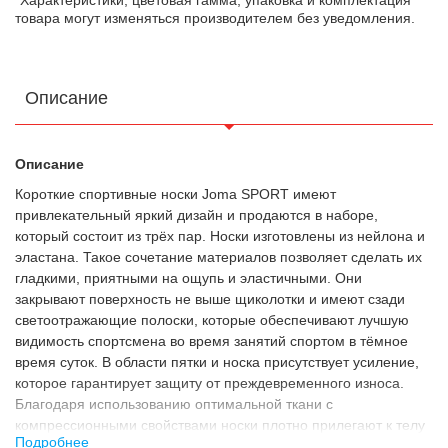
*Характеристики, цветовая гамма, упаковка и комплектация
товара могут изменяться производителем без уведомления.
Описание
Описание
Короткие спортивные носки Joma SPORT имеют
привлекательный яркий дизайн и продаются в наборе,
который состоит из трёх пар. Носки изготовлены из нейлона и
эластана. Такое сочетание материалов позволяет сделать их
гладкими, приятными на ощупь и эластичными. Они
закрывают поверхность не выше щиколотки и имеют сзади
светоотражающие полоски, которые обеспечивают лучшую
видимость спортсмена во время занятий спортом в тёмное
время суток. В области пятки и носка присутствует усиление,
которое гарантирует защиту от преждевременного износа.
Благодаря использованию оптимальной ткани с
компрессионными свойствами носки плотно прилегают к телу
Подробнее
и обеспечивают максимальный комфорт во время занятий