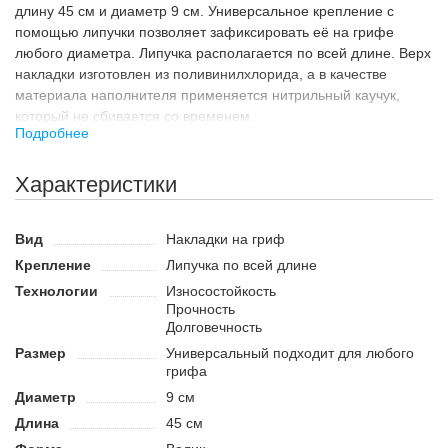
длину 45 см и диаметр 9 см. Универсальное крепление с
помощью липучки позволяет зафиксировать её на грифе
любого диаметра. Липучка располагается по всей длине. Верх
накладки изготовлен из поливинилхлорида, а в качестве
материала наполнителя применяется нитрильный каучук,
который не сбивается со временем.
Подробнее
Назначение
Во время выполнения тренировок со штангой накладку
Характеристики
следует разместить в месте, где штанга будет прилегать к
плечам и шее. Благодаря качественному амортизирующему
наполнителю можно избежать дискомфорта, который
Вид
Накладки на гриф
возникает в результате давления большого веса на шею и
Крепление
Липучка по всей длине
плечи. Липучка располагается по всей длине, поэтому валик
Технологии
Износостойкость
крепится к грифу максимально надёжно. Он не мешает
Прочность
выполнять упражнения и не меняет технику.
Долговечность
Преимущества:
Размер
Универсальный подходит для любого
грифа
Подходит для грифов любого диаметра.
Диаметр
9 см
Имеет оптимальный размер и форму для смягчения
давления на плечи и шею.
Длина
45 см
Наполнитель не сбивается со временем и обеспечивает