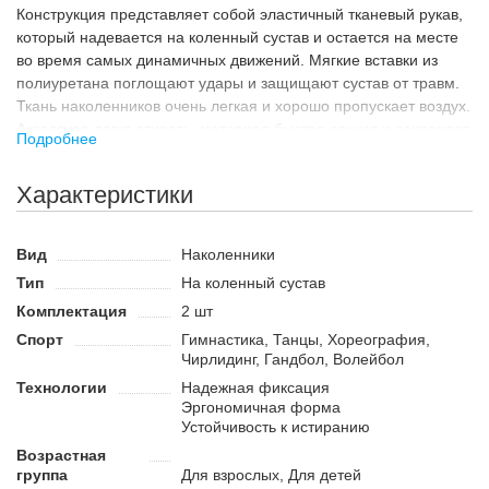
Конструкция представляет собой эластичный тканевый рукав,
который надевается на коленный сустав и остается на месте
во время самых динамичных движений. Мягкие вставки из
полиуретана поглощают удары и защищают сустав от травм.
Ткань наколенников очень легкая и хорошо пропускает воздух.
Аксессуар легко стирать, материал быстро сохнет и сохраняет
Подробнее
форму. В комплекте поставляется два наколенника на обе
ноги.
Характеристики
Назначение
Наколенники разработаны специально для спорта и могут
Вид
Наколенники
использоваться взрослыми и детьми во время занятий
Тип
На коленный сустав
игровыми видами спорта, гимнастикой, танцами и
чирлидингом. Разнообразие цветов позволяет подобрать
Комплектация
2 шт
модель под форму или инвентарь.
Спорт
Гимнастика, Танцы, Хореография,
Чирлидинг, Гандбол, Волейбол
Преимущества:
Технологии
Надежная фиксация
Наколенники облегают ногу и не перекручиваются.
Эргономичная форма
Мягкая накладка защищает без давления.
Устойчивость к истиранию
Подходят взрослым и детям для занятий различными
Возрастная
активностями.
группа
Для взрослых, Для детей