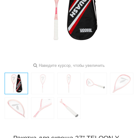
Наведите курсор, чтобы увеличить
Ракетка для сквоша 27" TELOON Y-