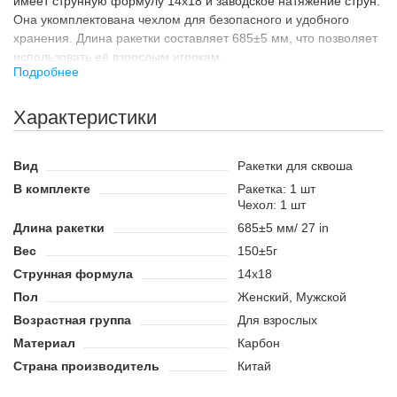
имеет струнную формулу 14х18 и заводское натяжение струн.
Она укомплектована чехлом для безопасного и удобного
хранения. Длина ракетки составляет 685±5 мм, что позволяет
использовать её взрослым игрокам.
Подробнее
Назначение
Ракетка для игры в сквош предназначена для
Характеристики
профессионалов. Это качественный инвентарь, который
позволит сделать игру ещё более интересной и динамичной.
Благодаря минимальному весу такая ракетка не будет
Вид
Ракетки для сквоша
переутомлять руку и позволит вам наносить очень быстрые и
В комплекте
Ракетка: 1 шт
точные удары. Ракетка имеет баланс, смещённый к голове.
Чехол: 1 шт
Это делает удары более мощными и позволяет использовать
Длина ракетки
685±5 мм/ 27 in
данный инвентарь игрокам, которые предпочитают атакующий
Вес
150±5г
стиль игры.
Струнная формула
14x18
Преимущества:
Пол
Женский, Мужской
Баланс в голову позволяет использовать ракетку игрокам
Возрастная группа
Для взрослых
с атакующим стилем игры.
Материал
Карбон
Минимальный вес способствует лёгкости и
манёвренности.
Страна производитель
Китай
Укомплектована чехлом для хранения.