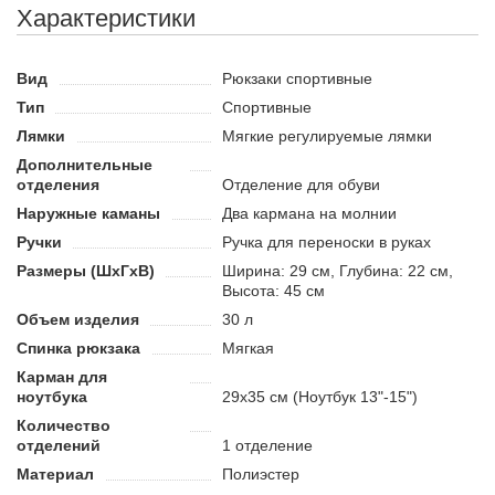
Характеристики
Назначение
Спортивный рюкзак известного бренда Joma имеет
Вид
Рюкзаки спортивные
практичный дизайн и подходит для спортивных тренировок и
Тип
Спортивные
поездок по городу. Наличие функциональных отделений
делает его универсальным аксессуаром для разных ситуаций.
Лямки
Мягкие регулируемые лямки
Преимущества спортивного рюкзака:
Дополнительные
отделения
Отделение для обуви
Передняя часть выполнена из ткани рипстоп.
Наружные каманы
Два кармана на молнии
Безопасное отделение для компьютера и важных вещей.
Ручки
Ручка для переноски в руках
Отделение для сменной обуви.
Размеры (ШхГхВ)
Ширина: 29 см, Глубина: 22 см,
Высота: 45 см
Объем изделия
30 л
Спинка рюкзака
Мягкая
Карман для
ноутбука
29х35 см (Ноутбук 13"-15")
Количество
отделений
1 отделение
Материал
Полиэстер