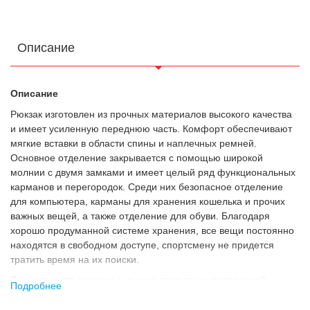
Описание
Описание
Рюкзак изготовлен из прочных материалов высокого качества
и имеет усиленную переднюю часть. Комфорт обеспечивают
мягкие вставки в области спины и наплечных ремней.
Основное отделение закрывается с помощью широкой
молнии с двумя замками и имеет целый ряд функциональных
карманов и перегородок. Среди них безопасное отделение
для компьютера, карманы для хранения кошелька и прочих
важных вещей, а также отделение для обуви. Благодаря
хорошо продуманной системе хранения, все вещи постоянно
находятся в свободном доступе, спортсмену не придется
тратить время на их поиски.
Лицевая часть рюкзака и днище покрыты суперпрочной
Подробнее
тканью рипстоп, которая продлевает срок службы изделия и
обеспечивает надежную защиту содержимого.