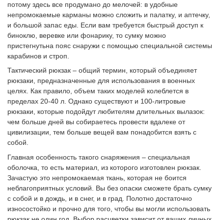
потому здесь все продумано до мелочей: в удобные
непромокаемые карманы можно сложить и палатку, и аптечку,
и большой запас еды. Если вам требуется быстрый доступ к
биноклю, веревке или фонарику, то сумку можно
пристегнутьна пояс снаружи с помощью специальной системы
карабинов и строп.
Тактический рюкзак – общий термин, который объединяет
рюкзаки, предназначенные для использования в военных
целях. Как правило, объем таких моделей колеблется в
пределах 20-40 л. Однако существуют и 100-литровые
рюкзаки, которые подойдут любителям длительных вылазок:
чем больше дней вы собираетесь провести вдалеке от
цивилизации, тем больше вещей вам понадобится взять с
собой.
Главная особенность такого снаряжения – специальная
оболочка, то есть материал, из которого изготовлен рюкзак.
Зачастую это непромокаемая ткань, которая не боится
неблагоприятных условий. Вы без опаски сможете брать сумку
с собой и в дождь, и в снег, и в град. Полотно достаточно
износостойко и прочно для того, чтобы вы могли использовать
рюкзак не один год. Выбор расцветки зависит от ваших личных