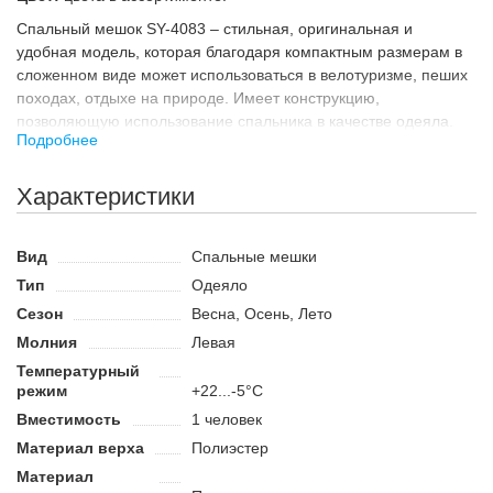
Спальный мешок SY-4083 – стильная, оригинальная и
удобная модель, которая благодаря компактным размерам в
сложенном виде может использоваться в велотуризме, пеших
походах, отдыхе на природе. Имеет конструкцию,
позволяющую использование спальника в качестве одеяла.
Подробнее
Наружная ткань 190-т полиэстер с водоотталкивающим
эффектом и PU покрытием. Подкладка - дышащая 190-т
Характеристики
полиэстер, гипоаллергенный синтетический
силиконизированный утеплитель состоящий из пустотелых
микро волокон, плотностью 220 г/м, двухсторонние бегунки,
Вид
Спальные мешки
удобный капюшон с затяжками, чехол в комплекте.
Тип
Одеяло
Особенности:
Сезон
Весна, Осень, Лето
может использоваться в качестве одеяла;
Молния
Левая
молния с двухсторонними замками;
Температурный
удобный анатомический капюшон;
режим
+22...-5°C
утепленный воротник;
Вместимость
1 человек
компактный в сложенном виде.
Материал верха
Полиэстер
Материал