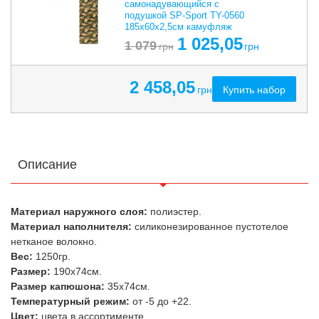
самонадувающийся с
подушкой SP-Sport TY-0560
185х60х2,5см камуфляж
1 025,05
1 079
грн
грн
2 458,05
Купить набор
грн
Описание
Материал наружного слоя:
полиэстер.
Материал наполнителя:
силиконезированное пустотелое
нетканое волокно.
Вес:
1250гр.
Размер:
190х74см.
Размер капюшона:
35х74см.
Температурный режим:
от -5 до +22.
Цвет:
цвета в ассортименте.