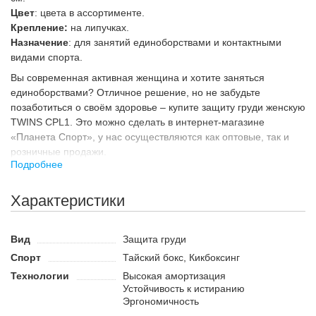
Цвет
: цвета в ассортименте.
Крепление:
на липучках.
Назначение
: для занятий единоборствами и контактными
видами спорта.
Вы современная активная женщина и хотите заняться
единоборствами? Отличное решение, но не забудьте
позаботиться о своём здоровье – купите защиту груди женскую
TWINS CPL1. Это можно сделать в интернет-магазине
«Планета Спорт», у нас осуществляются как оптовые, так и
розничные продажи.
Подробнее
Назначение
Даже несильный удар по молочной железе болезнен сам по
Характеристики
себе, однако главная опасность в том, что он может
впоследствии привести к осложнениям, поэтому о защите
груди нужно думать не в последнюю очередь. При этом речь
Вид
Защита груди
идёт не только о контактных видах спорта, таких как
Спорт
Тайский бокс, Кикбоксинг
единоборства, но и о любых, в которых можно получить удар в
Технологии
Высокая амортизация
грудь – конный спорт, мотокросс, футбол, гандбол.
Устойчивость к истиранию
Защита груди имеет эргономичную форму и ни в коей мере не
Эргономичность
повлияет на спортивные результаты, но поможет женщине