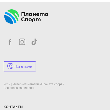
соревнований.
Защита груди женская TWINS CPL1 не только предохраняет
вас от травм, но и даёт чувство безопасности и уверенности в
себе, что помогает реализовать свой потенциал в полной
мере! Заказывайте сейчас, и вам доставят её в любой уголок
Украины!
Чат с нами
2017 | Интернет-магазин «Планета спорт»
Все права защищены.
КОНТАКТЫ