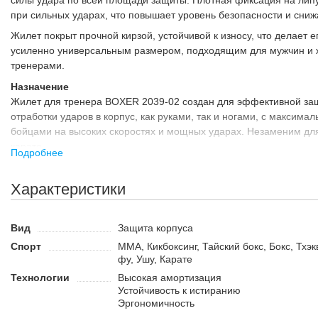
силы удара по всей площади защиты. Плотная фиксация на лип
при сильных ударах, что повышает уровень безопасности и снижа
Жилет покрыт прочной кирзой, устойчивой к износу, что делает
усиленно универсальным размером, подходящим для мужчин и 
тренерами.
Назначение
Жилет для тренера BOXER 2039-02 создан для эффективной защ
отработки ударов в корпус, как руками, так и ногами, с максим
бойцами на высоких скоростях и мощных ударах. Незаменим для т
карате.
Подробнее
Преимущества:
Характеристики
Устойчив к износу.
Сконструирован так, чтобы не ограничивать движения трене
Легкий в надевании и снятии.
Вид
Защита корпуса
Спорт
MMA, Кикбоксинг, Тайский бокс, Бокс, Тхэк
фу, Ушу, Карате
Технологии
Высокая амортизация
Устойчивость к истиранию
Эргономичность