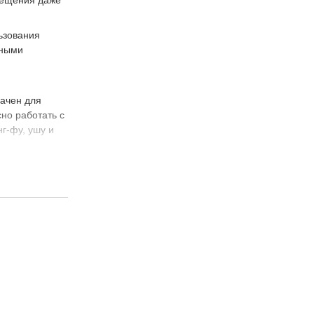
мещения даже
льзования
зными
ачен для
сно работать с
г-фу, ушу и