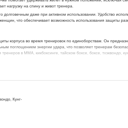
учке помогает удерживать жилет в нужном положении, исключая с
ет нагрузку на спину и живот тренера.
 его долговечным даже при активном использовании. Удобство испо
женщин, что обеспечивает возможность использования защиты ра
иты корпуса во время тренировок по единоборствам. Он предназн
альным поглощением энергии удара, что позволяет тренерам безопа
ренеров в MMA, кикбоксинге, тайском боксе, боксе, тхэквондо, кун
ра, позволяя легко маневрировать и корректировать положение.
вондо, Кунг-