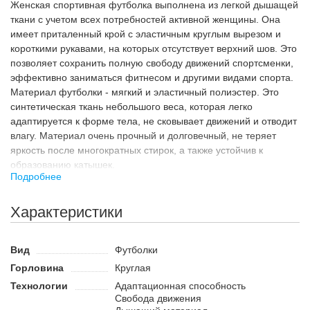
Женская спортивная футболка выполнена из легкой дышащей
ткани с учетом всех потребностей активной женщины. Она
имеет приталенный крой с эластичным круглым вырезом и
короткими рукавами, на которых отсутствует верхний шов. Это
позволяет сохранить полную свободу движений спортсменки,
эффективно заниматься фитнесом и другими видами спорта.
Материал футболки - мягкий и эластичный полиэстер. Это
синтетическая ткань небольшого веса, которая легко
адаптируется к форме тела, не сковывает движений и отводит
влагу. Материал очень прочный и долговечный, не теряет
яркость после многократных стирок, а также устойчив к
образованию катышек.
Подробнее
Назначение
Женская футболка Joma ACADEMY IV с коротким рукавом
Характеристики
имеет универсальный дизайн. Благодаря этому, ее можно
использовать для тренировок и игр в футбол и мини-футбол,
занятий другими видами спорта или повседневной жизни.
Вид
Футболки
Классический спортивный стиль с минимумом декоративных
Горловина
Круглая
элементов отлично сочетается с футбольными шортами,
Технологии
Адаптационная способность
спортивной юбкой, леггинсами или штанами.
Свобода движения