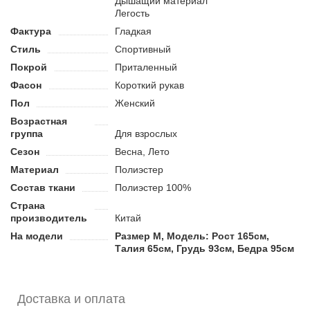
Дышащий материал
Преимущества спортивной футболки:
Легость
Выполнена из легкой ткани, которая адаптируется к телу.
Фактура
Гладкая
Материал пропускает воздух и отводит влагу с тела.
Стиль
Спортивный
Универсальный дизайн подходит для занятий разными
видами спорта.
Покрой
Приталенный
Фасон
Короткий рукав
Пол
Женский
Возрастная
группа
Для взрослых
Сезон
Весна, Лето
Материал
Полиэстер
Состав ткани
Полиэстер 100%
Страна
производитель
Китай
На модели
Размер M, Модель: Рост 165см,
Талия 65см, Грудь 93см, Бедра 95см
Доставка и оплата