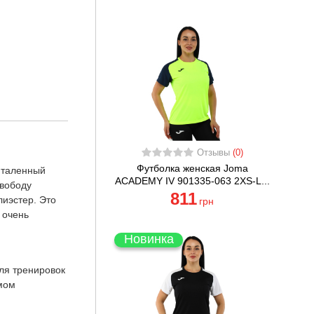
Отзывы
(0)
Футболка женская Joma
италенный
ACADEMY IV 901335-063 2XS-L...
свободу
811
иэстер. Это
грн
 очень
Новинка
ля тренировок
умом