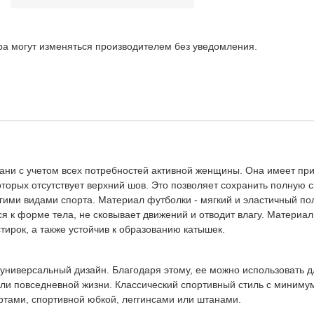
ара могут изменяться производителем без уведомления.
ани с учетом всех потребностей активной женщины. Она имеет пр
оторых отсутствует верхний шов. Это позволяет сохранить полную 
ими видами спорта. Материал футболки - мягкий и эластичный пол
ся к форме тела, не сковывает движений и отводит влагу. Материал
тирок, а также устойчив к образованию катышек.
ниверсальный дизайн. Благодаря этому, ее можно использовать д
 или повседневной жизни. Классический спортивный стиль с миним
тами, спортивной юбкой, леггинсами или штанами.