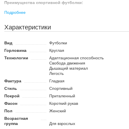
Преимущества спортивной футболки:
Выполнена из легкой ткани, которая адаптируется к телу.
Подробнее
Материал пропускает воздух и отводит влагу с тела.
Универсальный дизайн подходит для занятий разными вида
Характеристики
Вид
Футболки
Горловина
Круглая
Технологии
Адаптационная способность
Свобода движения
Дышащий материал
Легость
Фактура
Гладкая
Стиль
Спортивный
Покрой
Приталенный
Фасон
Короткий рукав
Пол
Женский
Возрастная
группа
Для взрослых