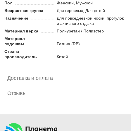
Пол
Женский, Мужской
Преимущества:
Возрастная группа
Для взрослых, Для детей
Дизайн кроссовок хорошо сочетается с повседневной и
Назначение
Для повседневной носки, прогулок
спортивной одеждой.
и активного отдыха
Текстильные вставки позволяют поддерживать
Материал верха
Полиуретан / Полиэстер
комфортную температуру внутри обуви.
Материал
Нескользящая и износостойкая резиновая подошва.
подошвы
Резина (RB)
Страна
производитель
Китай
Доставка и оплата
Отзывы