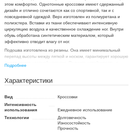
этом комфортно. Однотонные кроссовки имеют сдержанный
дизайн и отлично сочетаются как со спортивной, так и с
повседневной одеждой. Верх изготовлен из полиуретана и
полиэстера. Вставки из ткани обеспечивают интенсивную
циркуляцию воздуха и качественное охлаждение ног. Внутри
обувь обработана синтетическим материалом, который
эффективно отводит влагу от ног.
Подошва изготовлена из резины. Она имеет минимальный
перепад высоты между пяткой и носком, гарантирует хорошую
амортизацию ударной нагрузки. Получить устойчивость, и
Подробнее
хорошее сцепление с различными покрытиями позволяет
рисунок протектора.
Характеристики
Назначение
Повседневные кроссовки отлично подойдут для активного
Вид
Кроссовки
отдыха и прогулок. Благодаря большому выбору размеров
Интенсивность
использовать такую обувь могут дети и взрослые, а
использования
Ежедневное использование
универсальный дизайн позволяет применять ее как мужчинам,
так и женщинам. Повседневные кроссовки подойдут для
Технологии
Долговечность
Износостойкость
людей, которые предпочитают вести активный образ жизни и
Прочность
много двигаться.