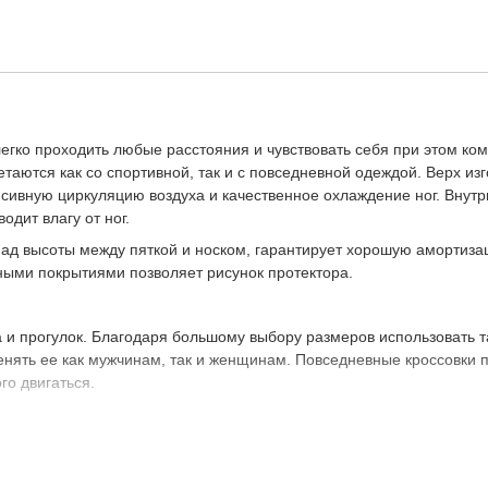
легко проходить любые расстояния и чувствовать себя при этом ко
аются как со спортивной, так и с повседневной одеждой. Верх изг
нсивную циркуляцию воздуха и качественное охлаждение ног. Внутр
дит влагу от ног.
ад высоты между пяткой и носком, гарантирует хорошую амортиз
чными покрытиями позволяет рисунок протектора.
 и прогулок. Благодаря большому выбору размеров использовать т
енять ее как мужчинам, так и женщинам. Повседневные кроссовки 
го двигаться.
ртивной одеждой.
емпературу внутри обуви.