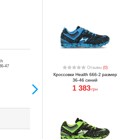
Кроссовки Health
H705-2 размер 36
Отзывы
(0)
красный
Кроссовки Health 666-2 размер
1 383
грн
36-46 синий
1 383
грн
ить набор