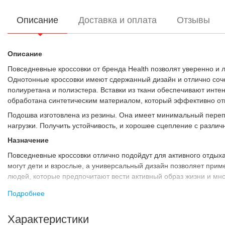
Описание
Доставка и оплата
Отзывы
Описание
Повседневные кроссовки от бренда Health позволят уверенно и 
Однотонные кроссовки имеют сдержанный дизайн и отлично сочет
полиуретана и полиэстера. Вставки из ткани обеспечивают инте
обработана синтетическим материалом, который эффективно отво
Подошва изготовлена из резины. Она имеет минимальный переп
нагрузки. Получить устойчивость, и хорошее сцепление с разли
Назначение
Повседневные кроссовки отлично подойдут для активного отдыха
могут дети и взрослые, а универсальный дизайн позволяет прим
людей, которые предпочитают вести активный образ жизни и мно
Преимущества:
Подробнее
Дизайн кроссовок хорошо сочетается с повседневной и спо
Текстильные вставки позволяют поддерживать комфортную т
Характеристики