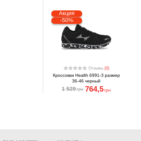
Акция
-50%
Отзывы
(0)
Кроссовки Health 6991-3 размер
36-46 черный
764
,5
1 529
грн
грн