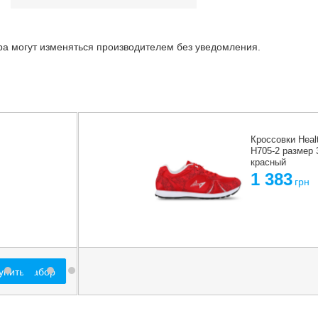
ара могут изменяться производителем без уведомления.
-5%
Сумка для обуви
KELME9886018-9055
черный-белый
478,8
504
грн
грн
1 861,8
Куп
грн