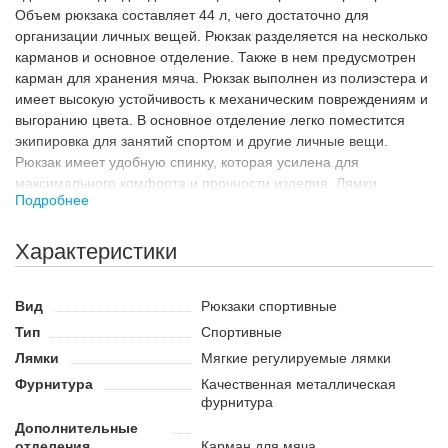
Объем рюкзака составляет 44 л, чего достаточно для
организации личных вещей. Рюкзак разделяется на несколько
карманов и основное отделение. Также в нем предусмотрен
карман для хранения мяча. Рюкзак выполнен из полиэстера и
имеет высокую устойчивость к механическим повреждениям и
выгоранию цвета. В основное отделение легко поместится
экипировка для занятий спортом и другие личные вещи.
Рюкзак имеет удобную спинку, которая усилена для
максимального комфорта и прочности изделия. Лямки
Подробнее
регулируются по длине и имеют мягкую подкладку, которая
позволяет избежать чрезмерного давления на плечи. Сетчатая
ткань на плечевых лямках способствует отведению влаги и
Характеристики
комфорту при использовании рюкзака в теплое время года.
Назначение
Вид
Рюкзаки спортивные
Спортивный рюкзак от популярного бренда идеально
Тип
Спортивные
подойдет для посещения тренировок по футболу или футзалу,
Лямки
Мягкие регулируемые лямки
также его можно использовать для непродолжительных
Фурнитура
Качественная металлическая
поездок на соревнования. Такой рюкзак позволит взять с
фурнитура
собой всю необходимую экипировку, включая одежду и обувь,
Дополнительные
а также спортивный инвентарь. Рюкзак подойдет для взрослых
отделения
Карман для мяча