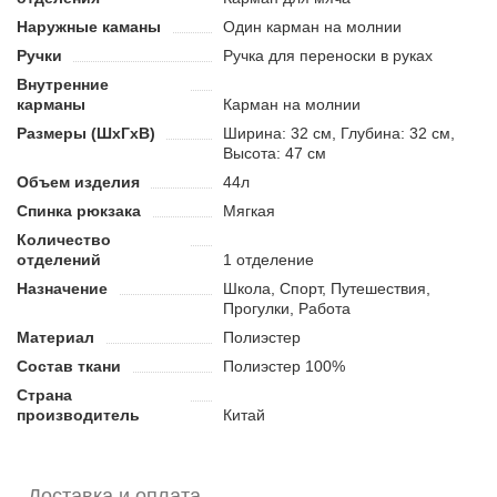
и детей.
Наружные каманы
Один карман на молнии
Преимущества:
Ручки
Ручка для переноски в руках
Выполнен из износостойкого и прочного материала.
Внутренние
Усиленная спинка для максимального комфорта.
карманы
Карман на молнии
Отдельный карман для мяча.
Размеры (ШхГхВ)
Ширина: 32 см, Глубина: 32 см,
Высота: 47 см
Объем изделия
44л
Спинка рюкзака
Мягкая
Количество
отделений
1 отделение
Назначение
Школа, Спорт, Путешествия,
Прогулки, Работа
Материал
Полиэстер
Состав ткани
Полиэстер 100%
Страна
производитель
Китай
Доставка и оплата