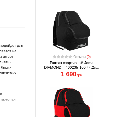
 подойдет для
ляется на
 и имеет
Отзывы
(0)
занятий
Рюкзак спортивный Joma
DIAMOND II 400235-100 44,2л...
. Лямки
1 690
 плечевых
грн
но
, включая