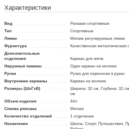
Выполнен из износостойкого и прочного материала.
Характеристики
Усиленная спинка для максимального комфорта.
Отдельный карман для мяча.
Вид
Рюкзаки спортивные
Тип
Спортивные
Лямки
Мягкие регулируемые лямки
Фурнитура
Качественная металлическая 
Дополнительные
отделения
Карман для мяча
Наружные каманы
Один карман на молнии
Ручки
Ручка для переноски в руках
Внутренние карманы
Карман на молнии
Размеры (ШхГхВ)
Ширина: 32 см, Глубина: 32 см
см
Объем изделия
44л
Спинка рюкзака
Мягкая
Количество отделений
1 отделение
Назначение
Школа, Спорт, Путешествия, П
Работа