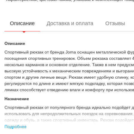
Описание
Доставка и оплата
Отзывы
Описание
Спортивный рюкзак от бренда Joma оснащен металлической фур
посещения спортивных тренировок. Объем рюкзака составляет 44
несколько карманов и основное отделение. Также в нем предус
высокую устойчивость к механическим повреждениям и выгорани
спортом и другие личные вещи. Рюкзак имеет удобную спинку, 
регулируются по длине и имеют мягкую подкладку, которая позв
лямках способствует отведению влаги и комфорту при использов
Назначение
Спортивный рюкзак от популярного бренда идеально подойдет д
использовать для непродолжительных поездок на соревнования. 
одежду и обувь, а также спортивный инвентарь. Рюкзак подойдет
Подробнее
Преимущества: