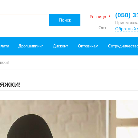
(050) 3
Розница
Поиск
Прием зак
Опт
Обратный 
плата
Дропшиппинг
Дисконт
Оптовикам
Сотрудничеств
яжки!
ТЯЖКИ!