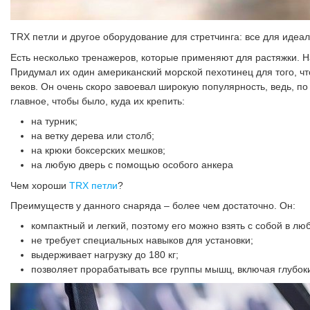
TRX петли и другое оборудование для стретчинга: все для идеал
Есть несколько тренажеров, которые применяют для растяжки. 
Придумал их один американский морской пехотинец для того, ч
веков. Он очень скоро завоевал широкую популярность, ведь, п
главное, чтобы было, куда их крепить:
на турник;
на ветку дерева или столб;
на крюки боксерских мешков;
на любую дверь с помощью особого анкера
Чем хороши
TRX петли
?
Преимуществ у данного снаряда – более чем достаточно. Он:
компактный и легкий, поэтому его можно взять с собой в лю
не требует специальных навыков для установки;
выдерживает нагрузку до 180 кг;
позволяет прорабатывать все группы мышц, включая глубок