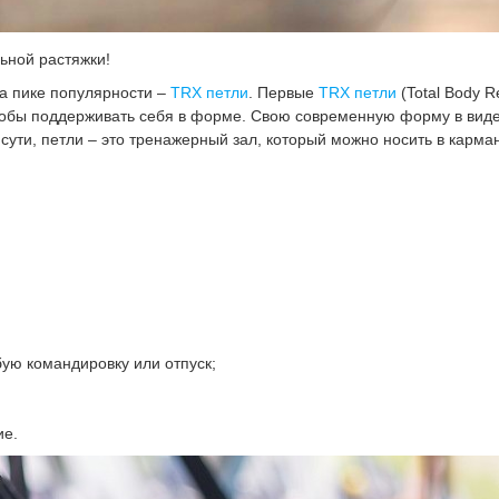
ьной растяжки!
На пике популярности –
TRX петли
. Первые
TRX петли
(Total Body R
тобы поддерживать себя в форме. Свою современную форму в виде
о сути, петли – это тренажерный зал, который можно носить в карм
бую командировку или отпуск;
ие.