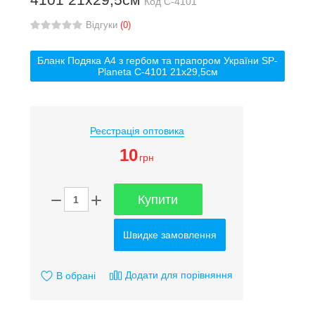
Код
C-4101
Відгуки
(0)
Бланк Подяка A4 з гербом та прапором України SP-
Planeta C-4101 21х29,5см
Реєстрація оптовика
10
грн
Купити
Швидке замовлення
Додати для порівняння
В обрані