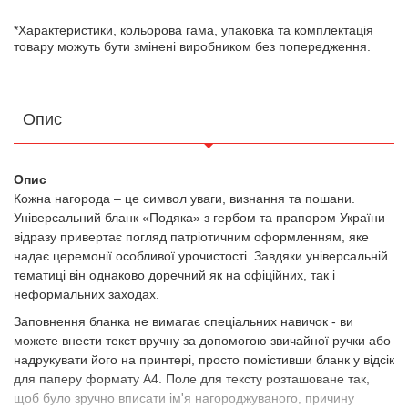
*Характеристики, кольорова гама, упаковка та комплектація
товару можуть бути змінені виробником без попередження.
Опис
Опис
Кожна нагорода – це символ уваги, визнання та пошани.
Універсальний бланк «Подяка» з гербом та прапором України
відразу привертає погляд патріотичним оформленням, яке
надає церемонії особливої урочистості. Завдяки універсальній
тематиці він однаково доречний як на офіційних, так і
неформальних заходах.
Заповнення бланка не вимагає спеціальних навичок - ви
можете внести текст вручну за допомогою звичайної ручки або
надрукувати його на принтері, просто помістивши бланк у відсік
для паперу формату А4. Поле для тексту розташоване так,
щоб було зручно вписати ім'я нагороджуваного, причину