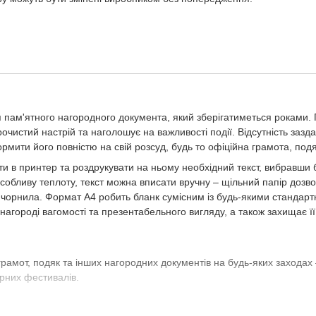
 пам'ятного нагородного документа, який зберігатиметься роками.
чистий настрій та наголошує на важливості події. Відсутність зазда
мити його повністю на свій розсуд, будь то офіційна грамота, под
и в принтер та роздрукувати на ньому необхідний текст, вибравши 
обливу теплоту, текст можна вписати вручну – щільний папір дозв
 чорнила. Формат А4 робить бланк сумісним із будь-якими стандар
нагороді вагомості та презентабельного вигляду, а також захищає її
мот, подяк та інших нагородних документів на будь-яких заходах 
урних фестивалів.