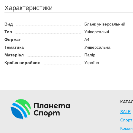
Яскравий та чіткий друк зображення герба та прапора зберіг
Характеристики
Щільна структура паперу стійка до вигинів та заломів.
Не вицвітає на сонці, що важливо при експонуванні грамот н
Підходить для друку як кольоровим, так і чорно-білим принте
Вид
Бланк універсальний
Тип
Універсальні
Формат
А4
Тематика
Універсальна
Матеріал
Папір
Країна виробник
Україна
КАТА
SALE
Спорт
Коман