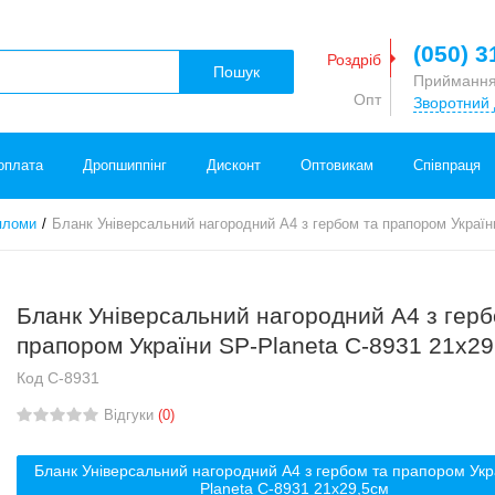
(050) 3
Роздріб
Пошук
Приймання
Опт
Зворотний 
оплата
Дропшиппінг
Дисконт
Оптовикам
Співпраця
пломи
Бланк Універсальний нагородний A4 з гербом та прапором Україн
Бланк Універсальний нагородний A4 з герб
прапором України SP-Planeta C-8931 21х29
Код
C-8931
Відгуки
(0)
Бланк Універсальний нагородний A4 з гербом та прапором Укр
Planeta C-8931 21х29,5см