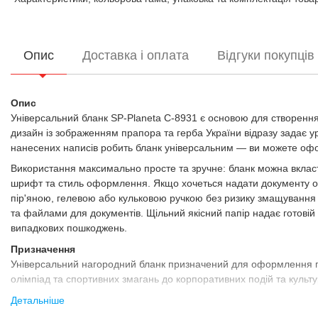
Опис
Доставка і оплата
Відгуки покупців
Опис
Універсальний бланк SP-Planeta C-8931 є основою для створення
дизайн із зображенням прапора та герба України відразу задає уро
нанесених написів робить бланк універсальним — ви можете офор
Використання максимально просте та зручне: бланк можна вкласт
шрифт та стиль оформлення. Якщо хочеться надати документу ос
пір'яною, гелевою або кульковою ручкою без ризику змащування
та файлами для документів. Щільний якісний папір надає готовій 
випадкових пошкоджень.
Призначення
Універсальний нагородний бланк призначений для оформлення гра
олімпіад та спортивних змагань до корпоративних подій та культ
Переваги:
Детальніше