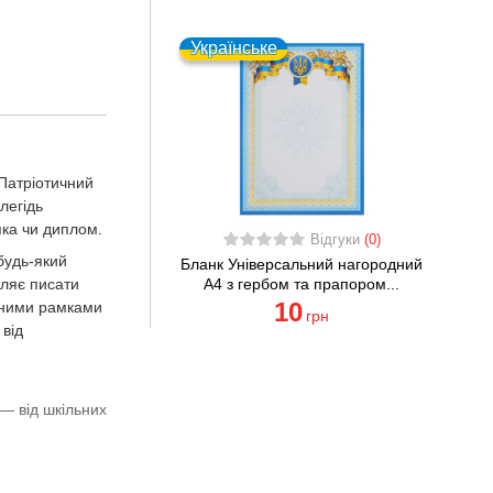
Українське
 Патріотичний
легідь
яка чи диплом.
Відгуки
(0)
будь-який
Бланк Універсальний нагородний
A4 з гербом та прапором...
оляє писати
10
тними рамками
грн
 від
— від шкільних