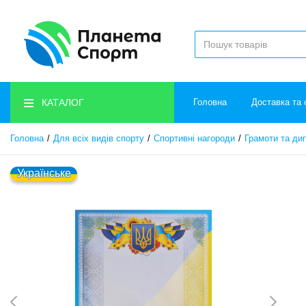
КАТАЛОГ
Головна
Доставка та 
Головна
Для всіх видів спорту
Спортивні нагороди
Грамоти та ди
Українське