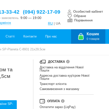
13-33-42
(094) 922-17-09
Особистий кабінет
Обране
 замовлень:
9:00 — 19:00
Порівняння
дзвінок
RU
| UA
Кошик
Статті
Контакти
Про нас
0
товарів
и SP-Planeta C-8931 21х29,5см
ДОСТАВКА
Доставка на відділення Нової
ом та
Пошти
,5см
Адресна доставка кур'єром Нової
Пошти
Транспорт клієнта
Самовивезення з магазину
ОПЛАТА
аїни SP-
Оплатити зараз (LiqPay)