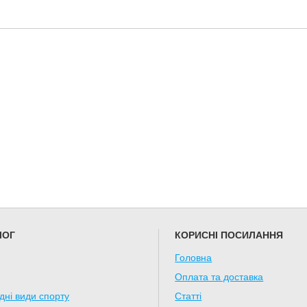
ає привабливий вигляд навіть при тривалому зберіганні.
а стендах.
ром без втрати якості.
ЛОГ
КОРИСНІ ПОСИЛАННЯ
Головна
Оплата та доставка
дні види спорту
Статті