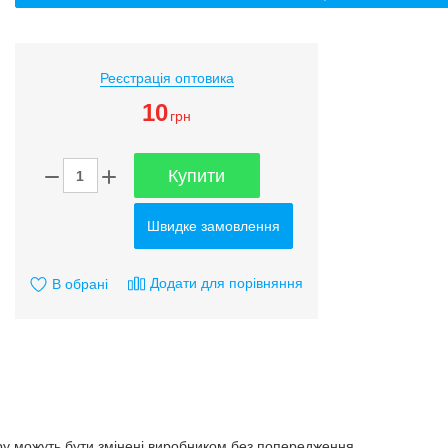
Реєстрація оптовика
10
грн
Купити
Швидке замовлення
Додати для порівняння
В обрані
ару можуть бути змінені виробником без попередження.